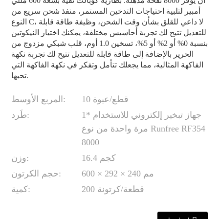
أن يوفر 8000 نفخة مذهلة. بطارية كوبالت نقية بسعة 600 مللي
أمبير لتلبية احتياجات التدخين المستمر، منفذ شحن سريع من
النوع C، لا داعي للقلق بشأن وقت الشحن، وظيفة طاقة قابلة
للتعديل تتيح لك تجربة أحاسيس مختلفة، يمكنك اختيار النيكوتين
بنسبة 0% أو 2% أو 5%، تسخين 1.0 أوم، قلب شبكي مزدوج من
الحرير بالإضافة إلى طاقة قابلة للتعديل تتيح لك تجربة نكهة
الفاكهة المثالية، مما يجعلك تتأمل وتفكر في نكهة الفاكهة التي
تحبها.
10 قطع/عبوة
المربع الأوسط:
1* جهاز تبخير إلكتروني للاستخدام
طَرد:
مرة واحدة من نوع Runfree RF354
8000
16.4 كجم
وزن:
600 × 292 × 240 مم
حجم الكرتون:
200 قطعة/كرتونة
كمية: