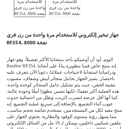
جهاز تبخير إلكتروني للاستخدام مرة واحدة من رن فري
RF354، 8000 نفخة
اليوم، أود أن أوصيكم بأحد منتجاتنا الأكثر تفصيلاً، وهو جهاز
Runfree RF354. إنه منتج خاص قمنا بتطويره بناءً على أبحاثنا
ودراساتنا استجابةً لاحتياجات عملائنا. دعونا الآن نتعرف عليه
باختصار. يتميز الجهاز بحامل سجائر أبيض وشفاف، مصبوب
بتقنية الحقن، حيث يتم تشكيل حامل السجائر كوحدة واحدة.
هذه العملية أكثر تعقيدًا، لكنها تضمن مظهرًا أنيقًا وجودة عالية.
كما أنها أقل عرضة لتسرب الزيت، وتقلل من احتمالية حدوث
عيوب أثناء التجميع، بالإضافة إلى تسريع عملية التجميع. إنه
منتج مفيد لكل من المستخدمين. نستخدم شاشة بحجم مناسب،
مما يسهل رؤية مستوى الوقود والبطارية. يحتوي الجهاز على
ملفين شبكيين داخليين، ويمكن لـ 18 مل من السائل الإلكتروني