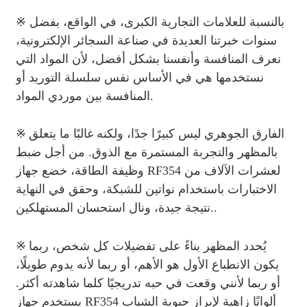
※ بالنسبة للعلامات التجارية الكبرى، في الواقع، بفضل
سنوات خبرتنا العديدة في صناعة السجائر الإلكترونية،
نعرف المنافسة وأنفسنا بشكل أفضل، لأن المواد التي
نستخدمها هي في الأساس نفس سلسلة التوريد أو
المنافسة بين موردي المواد.
※
الفارق الجوهري ليس كبيرًا جدًا، ولكنه غالبًا ما يتعلق
بالمظهر والتجربة المستمرة مع الذوق. من أجل ضبط
وظيفة الطاقة، خضع جهاز RF354 لعشرات الآلاف من
الاختبارات باستخدام نواتين للشبكة، وحقق في النهاية
.
نتيجة جيدة، ونال استحسان المستهلكين.
※
يُحدد المظهر بناءً على تفضيلات كل شخص، ربما
يكون الانطباع الأول هو الأهم، أو ربما لأنه يدوم طويلًا،
أو ربما لأنني وقعت في حبه تدريجيًا كلما شاهدته أكثر.
يستخدم جهاز RF354 ألوانًا زاهية لإبراز حيوية الشباب