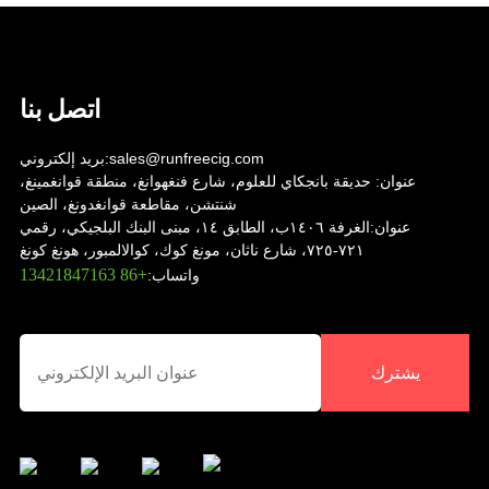
اتصل بنا
sales@runfreecig.com
بريد إلكتروني:
عنوان:
حديقة بانجكاي للعلوم، شارع فنغهوانغ، منطقة قوانغمينغ،
شنتشن، مقاطعة قوانغدونغ، الصين
عنوان:
الغرفة ١٤٠٦ب، الطابق ١٤، مبنى البنك البلجيكي، رقمي
٧٢١-٧٢٥، شارع ناثان، مونغ كوك، كوالالمبور، هونغ كونغ
+86 13421847163
واتساب:
يشترك