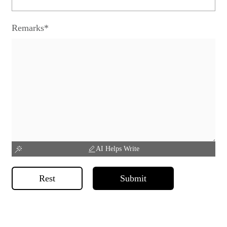
Remarks*
AI Helps Write
Rest
Submit