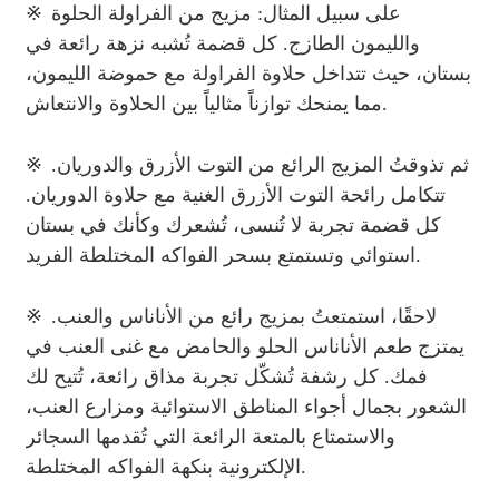
※
على سبيل المثال: مزيج من الفراولة الحلوة
والليمون الطازج. كل قضمة تُشبه نزهة رائعة في
بستان، حيث تتداخل حلاوة الفراولة مع حموضة الليمون،
مما يمنحك توازناً مثالياً بين الحلاوة والانتعاش.
※
ثم تذوقتُ المزيج الرائع من التوت الأزرق والدوريان.
تتكامل رائحة التوت الأزرق الغنية مع حلاوة الدوريان.
كل قضمة تجربة لا تُنسى، تُشعرك وكأنك في بستان
استوائي وتستمتع بسحر الفواكه المختلطة الفريد.
※
لاحقًا، استمتعتُ بمزيج رائع من الأناناس والعنب.
يمتزج طعم الأناناس الحلو والحامض مع غنى العنب في
فمك. كل رشفة تُشكّل تجربة مذاق رائعة، تُتيح لك
الشعور بجمال أجواء المناطق الاستوائية ومزارع العنب،
والاستمتاع بالمتعة الرائعة التي تُقدمها السجائر
الإلكترونية بنكهة الفواكه المختلطة.