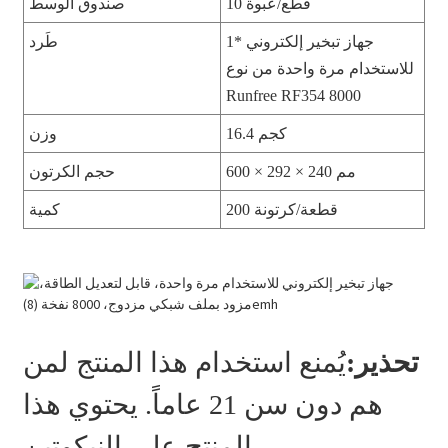
10 قطع/عبوة
صندوق الوسط
1* جهاز تبخير إلكتروني
طَرد
للاستخدام مرة واحدة من نوع
Runfree RF354 8000
16.4 كجم
وزن
600 × 292 × 240 مم
حجم الكرتون
200 قطعة/كرتونة
كمية
تحذير:
يُمنع استخدام هذا المنتج لمن
هم دون سن 21 عاماً. يحتوي هذا
المنتج على النيكوتين.