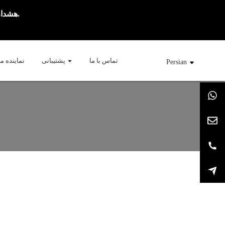
هشدار: این محصول حاوی نیکوتین است. نیکوتین یک ماده شیمیایی اعتیادآور است.
تماس با ما
پشتیبانی
نماینده م
Persian