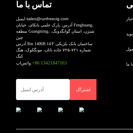
ی
تماس با ما
خبار
sales@runfreecig.com
ایمیل:
آدرس:
پارک علمی بانکای، خیابان Fenghuang،
منطقه Guangming، شنژن، استان گوانگدونگ،
وید
چین
Rm 1406B 14/F ساختمان بانک بلژیکی
آدرس:
صول
شماره ۷۲۱-۷۲۵ جاده ناتان، مونگکوک، هنگ
کنگ
‎+86 13421847163‎
واتس‌اپ:
 ما
اشتراک