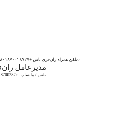
مدیرعامل ران‌
تلفن / واتساپ: +8618018700287