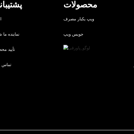
محصولات
پشتیبان
ویپ یکبار مصرف
ا
جویس ویپ
نماینده ما ش
تأیید مح
تماس با