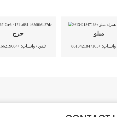
میلو
جرج
ساپ: +8613421847163
تلفن / واتساپ: +8619166219684