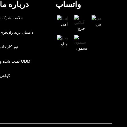
واتساپ
درباره ما
خلاصه شرکت
من
امی
جرج
داستان برند ران‌فری
میلو
تور کارخانه
سیمون
نصب شده و ODM
گواهی