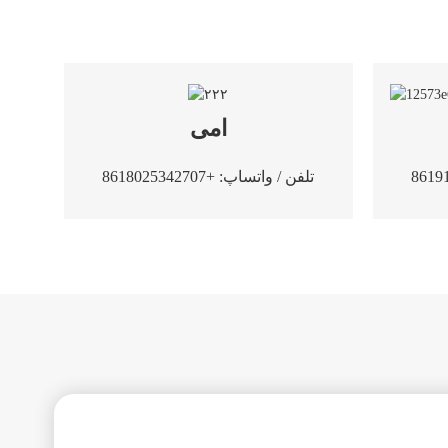
امی
تلفن / واتساپ: +8618025342707