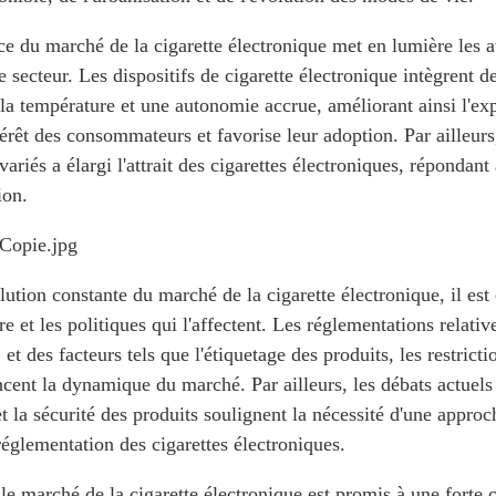
ce du marché de la cigarette électronique met en lumière les 
 secteur. Les dispositifs de cigarette électronique intègrent d
la température et une autonomie accrue, améliorant ainsi l'expér
térêt des consommateurs et favorise leur adoption. Par ailleurs
variés a élargi l'attrait des cigarettes électroniques, répondant
on.
lution constante du marché de la cigarette électronique, il est
e et les politiques qui l'affectent. Les réglementations relativ
, et des facteurs tels que l'étiquetage des produits, les restrict
ncent la dynamique du marché. Par ailleurs, les débats actuels
et la sécurité des produits soulignent la nécessité d'une appro
réglementation des cigarettes électroniques.
le marché de la cigarette électronique est promis à une forte c