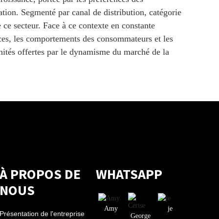
tion. Segmenté par canal de distribution, catégorie
e ce secteur. Face à ce contexte en constante
ances, les comportements des consommateurs et les
nités offertes par le dynamisme du marché de la
À PROPOS DE
WHATSAPP
NOUS
Amy
je
Présentation de l'entreprise
George