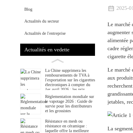
2025-0
Blog
Actualités du secteur
Le marché de
augmenter s
Actualités de l'entreprise
alimentée p
cadre régle
Actualités en vedette
cigarette é
Le marché d
La Chine supprimera les
remboursements de TVA à
aux produit
l'exportation sur les cigarettes
électroniques à compter du
recherchent 
1er avril 2026 : les prix
grandissante
mondiaux du vapotage
Réglementation mondiale sur
devraient augmenter.
jetables, r
le vapotage 2026 : Guide de
survie pour les distributeurs
et les grossistes
Résistance en mesh ou
résistance en céramique :
La segmenta
laquelle offre la meilleure