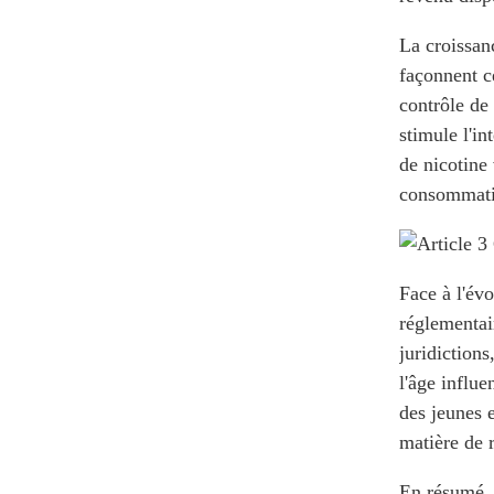
Stylos vapoteurs jetables en
2025 : commodité et
La croissan
controverse
façonnent ce
contrôle de 
Analyse des tendances du
marché des cigarettes
stimule l'in
électroniques jetables en
2025
de nicotine 
consommati
Face à l'évo
réglementair
juridictions
l'âge influe
des jeunes 
matière de 
En résumé, 