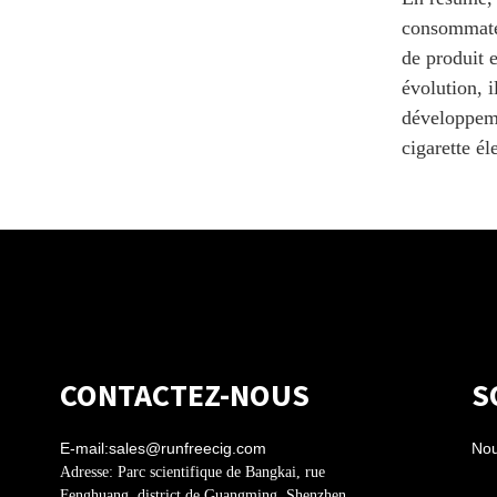
consommateu
de produit e
évolution, 
développeme
cigarette él
CONTACTEZ-NOUS
S
E-mail:
sales@runfreecig.com
Nou
Adresse:
Parc scientifique de Bangkai, rue
Fenghuang, district de Guangming, Shenzhen,