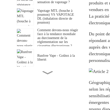
sensation de vapotage ?
produits et
vendues en 
Vapotage MTL (bouche à
poumon) VS VAPOTAGE
La praticité
DL (inhalation directe de
électronique
poumon)
Comment devons-nous réagir
Du point de
face à la tendance mondiale
au durcissement de la
répondant a
réglementation sur les
cigarettes électroniques ?
auprès des 
électronique
Runfree Vape - Goûtez à la
liberté.
personnalis
L'évolution du paysage
commercial de l'industrie du
Géographiqu
vapotage
selon les r
sensibilisa
Le vapotage est-il plus nocif
que le tabagisme ?
émergentes 
revenu dispo