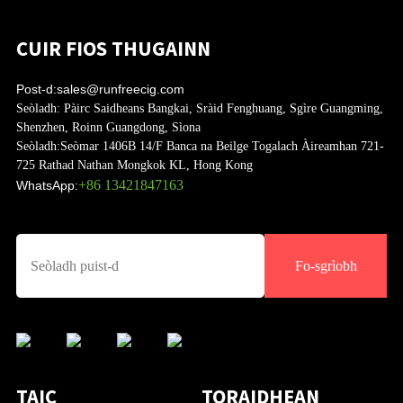
CUIR FIOS THUGAINN
Post-d:
sales@runfreecig.com
Seòladh:
Pàirc Saidheans Bangkai, Sràid Fenghuang, Sgìre Guangming,
Shenzhen, Roinn Guangdong, Sìona
Seòladh:
Seòmar 1406B 14/F Banca na Beilge Togalach Àireamhan 721-
725 Rathad Nathan Mongkok KL, Hong Kong
+86 13421847163
WhatsApp:
Fo-sgrìobh
TAIC
TORAIDHEAN