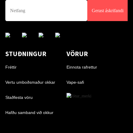
Gerast áskrifandi
STUÐNINGUR
VÖRUR
Fréttir
Einnota rafrettur
Vertu umboðsmaður okkar
Vape-safi
Staðfesta vöru
Hafðu samband við okkur