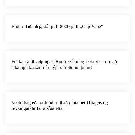
Endurhlaðanleg stór puff 8000 puff „Cup Vape“
Frá kassa til veipingar: Runfree Ítarleg leiðarvísir um að
taka upp kassann úr nýju rafrettunni þinni!
Veldu hágæða rafhlöður til að njóta betri bragðs og
reykingaráhrifa rafsígaretta.