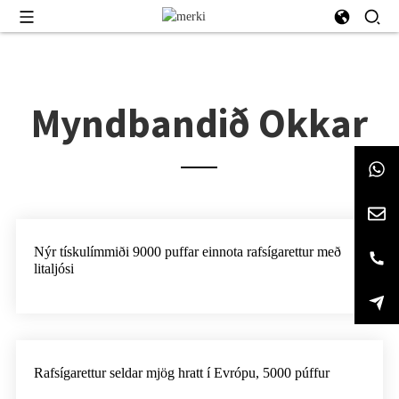
Myndbandið Okkar
Nýr tískulímmiði 9000 puffar einnota rafsígarettur með
litaljósi
Rafsígarettur seldar mjög hratt í Evrópu, 5000 púffur