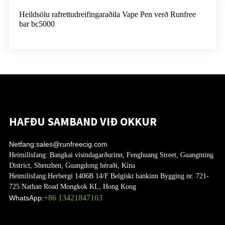
Heildsölu rafrettudreifingaraðila Vape Pen verð Runfree
bar bc5000
HAFÐU SAMBAND VIÐ OKKUR
Netfang:
sales@runfreecig.com
Heimilisfang:
Bangkai vísindagarðurinn, Fenghuang Street, Guangming
District, Shenzhen, Guangdong héraði, Kína
Heimilisfang:
Herbergi 1406B 14/F Belgíski bankinn Bygging nr. 721-
725 Nathan Road Mongkok KL, Hong Kong
+86 13421847163
WhatsApp: