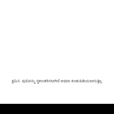
ಕ್ಷಮಿಸಿ. ಪುಟವನ್ನು ಸ್ಥಳಾಂತರಿಸಲಾಗಿದೆ ಅಥವಾ ಕಂಡುಹಿಡಿಯಲಾಗುತ್ತಿಲ್ಲ.