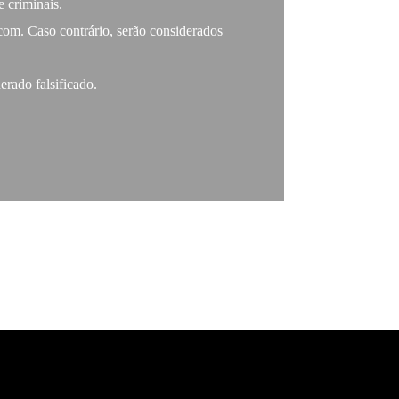
e criminais.
com. Caso contrário, serão considerados
erado falsificado.