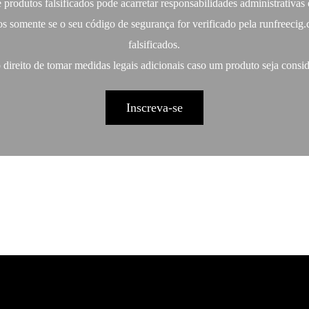
produtos falsificados pode acarretar responsabilidades administrativas 
s somente se o seu código de segurança for verificado pela runfreecig.
falsificados.
ireito de tomar medidas legais adicionais caso um produto seja consid
Inscreva-se