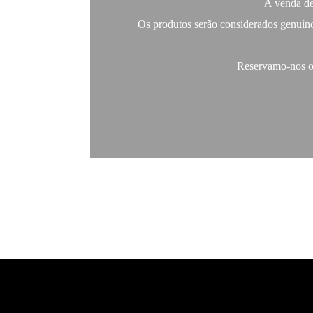
A venda de 
Os produtos serão considerados genuíno
Reservamo-nos o d