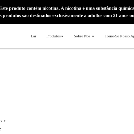
ste produto contém nicotina. A nicotina é uma substância química 
s produtos são destinados exclusivamente a adultos com 21 anos ou
Lar
Produtos
Sobre Nós
Torne-Se Nosso A
car
e