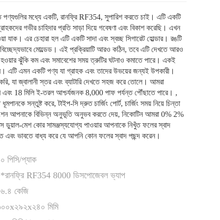
্যগুলির মধ্যে একটি, রানফ্রি RF354, সুপারিশ করতে চাই। এটি একটি
রাহকদের গভীর চাহিদার প্রতি সাড়া দিয়ে গবেষণা এবং বিকাশ করেছি। এখন
য়া যাক। এর চেহারা হল এটি একটি সাদা এবং স্বচ্ছ সিগারেট হোল্ডার। রঙটি
বিচ্ছেদ্যভাবে মোল্ডেড। এই প্রক্রিয়াটি আরও কঠিন, তবে এটি দেখতে আরও
হওয়ার ঝুঁকি কম এবং সমাবেশের সময় ত্রুটির ঘটনাও কমাতে পারে। একই
রে। এটি এমন একটি পণ্য যা গ্রাহক এবং তাদের উভয়ের জন্যই উপকারী।
র করি, যা জ্বালানী স্তর এবং ব্যাটারি দেখতে সহজ করে তোলে। আমরা
রি এবং 18 মিলি ই-তরল আশ্চর্যজনক 8,000 পাফ পর্যন্ত পৌঁছাতে পারে। ,
মপানকে সন্তুষ্ট করে, টাইপ-সি দ্রুত চার্জিং পোর্ট, চার্জিং সময় নিয়ে চিন্তা
 ফাংশন আপনাকে বিভিন্ন অনুভূতি অনুভব করতে দেয়, নিকোটিন আমরা 0% 2%
স ডুয়াল-মেশ কোর সামঞ্জস্যযোগ্য পাওয়ার আপনাকে নিখুঁত ফলের স্বাদ
ে এবং ভাবতে বাধ্য করে যে আপনি কোন ফলের স্বাদ পছন্দ করেন।
০ পিসি/প্যাক
১*রানফ্রি RF354 8000 ডিসপোজেবল ভ্যাপ
১৬.৪ কেজি
৬০০x২৯২x২৪০ মিমি