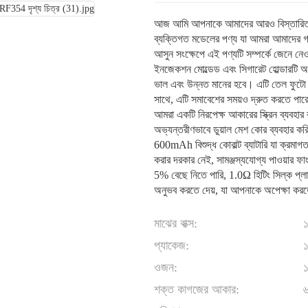
আজ আমি আপনাকে আমাদের আরও বিস্তারিত পণ
ব্যক্তিগত মডেলের পণ্য যা আমরা আমাদের গ্
আসুন সংক্ষেপে এই পণ্যটি সম্পর্কে জেনে নেও
ইনজেকশন মোল্ডেড এবং সিগারেট হোল্ডারটি অ
ভাল এবং উন্নত মানের হবে। এটি তেল ফুটো 
সাথে, এটি সমাবেশের সময়ও দ্রুত করতে পা
আমরা একটি নিরপেক্ষ আকারের স্ক্রিন ব্যবহা
অভ্যন্তরীণভাবে ডুয়াল মেশ কোর ব্যবহার ক
600mAh বিশুদ্ধ কোবাল্ট ব্যাটারি যা ক্রমাগত ধূ
করার দরকার নেই, সামঞ্জস্যযোগ্য পাওয়ার
5% বেছে নিতে পারি, 1.0Ω হিটিং সিল্ক প্লা
অনুভব করতে দেয়, যা আপনাকে অপেক্ষা করত
মাঝের বাক্স:
১
প্যাকেজ:
ওজন:
শক্ত কাগজের আকার: