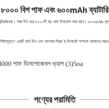
৮০০০ বিগ পাফ এবং ৬০০mAh ব্যাটারি
 সুবিধাজনক। সারা দিন ধরে ৮০০০টি বড় পাফ উপভোগ করা যাবে। ৬০০mAh বৃহৎ ক্ষমতা
িষ্ট্যযুক্ত? একটি বার্তা দিন এবং আপনার প্রিয় ই-সিগারেট সম্পর্কে আমাদের
পণ্যের পরামিতি