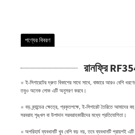
পণ্যের বিবরণ
রানফ্রি RF354
※ ই-সিগারেটের দ্রুত বিকাশের সাথে সাথে, বাজারে আরও বেশি ধরণের ডি
তবুও অনেক লোক এটি অনুসরণ করবে।
※ বড় ব্র্যান্ডের ক্ষেত্রে, প্রকৃতপক্ষে, ই-সিগারেট তৈরিতে আমাদ
সরবরাহ শৃঙ্খল বা উপাদান সরবরাহকারীদের মধ্যে প্রতিযোগিতা।
※
অপরিহার্য ব্যবধানটি খুব বেশি বড় নয়, তবে ব্যবধানটি প্রায়শই এট