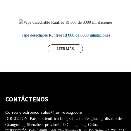
LEER MÁS
Vape desechable Runfree RF008 de 8000 inhalaciones
LEER MÁS
CONTÁCTENOS
Correo electrónico:
sales@runfreecig.com
DIRECCIÓN:
Parque Científico Bangkai, calle Fenghuang, distrito de
Guangming, Shenzhen, provincia de Guangdong, China
DIRECCIÓN:
Sala 1406B 14/F The Belgian Bank Edificios n.° 721-725