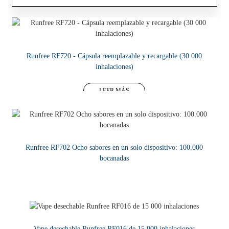
Runfree — E-líquido premium para vapear
Dispositivo de CBD desechable con núcleo cerámico recargable
Runfree RF720 - Cápsula reemplazable y recargable (30 000
inhalaciones)
de 1 ml.
LEER MÁS
LEER MÁS
LEER MÁS
Runfree RF702 Ocho sabores en un solo dispositivo: 100.000
bocanadas
LEER MÁS
Vape desechable Runfree RF016 de 15 000 inhalaciones