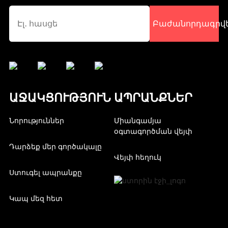
Բաժանորդագրվե
ԱՋԱԿՑՈՒԹՅՈՒՆ
ԱՊՐԱՆՔՆԵՐ
Նորություններ
Միանգամյա
օգտագործման վեյփ
Դարձեք մեր գործակալը
Վեյփ հեղուկ
Ստուգել ապրանքը
Կապ մեզ հետ