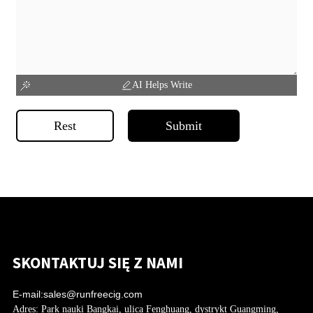
AI Helps Write
Rest
Submit
SKONTAKTUJ SIĘ Z NAMI
E-mail:
sales@runfreecig.com
Adres:
Park nauki Bangkai, ulica Fenghuang, dystrykt Guangming,