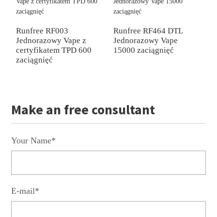
R
W
Runfree RF003
Runfree RF464 DTL
z
Jednorazowy Vape z
Jednorazowy Vape
certyfikatem TPD 600
15000 zaciągnięć
zaciągnięć
Make an free consultant
Your Name*
E-mail*