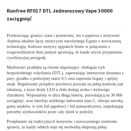
Runfree RF017 DTL Jednorazowy Vape 30000
zaciągnięć
Przekraczając granice czasu i przestrzeni, ten e-papieros z motywem
Anubisa idealnie łączy mistycyzm starożytnego Egiptu z nowoczesną
technologią. Kultowe motywy egipskich bóstw w połączeniu z
rozgwieżdżonym tłem pustyni sprawiają, że każde użycie przypomina
cywilizacyjną przygodę.
Możliwości produktu są równie imponujące: obsługuje tryb
bezpośredniego wdychania (DTL), zapewniając intensywne doznania z
pary; grzałka o podwójnej siatce 0,5 oma zapewnia bogaty i spójny
smak. Regulowany przepływ powietrza pozwala na pełną kontrolę nad
inhalacją, a żywe diody LED u dołu dodają uroku i stylowego
charakteru. Wyposażony w ultra długą baterię, pozwalającą na 30 000
zaciągnięć, oraz interfejs szybkiego ładowania typu C, oferuje szeroką
gamę smaków, w tym lód jagodowy i lód pomarańczowy, zaspokajając
potrzeby użytkowników przez cały dzień w podróży.
Przeplatanie się tradycyjnych motywów i nowoczesnego rzemiosła
sprawia, że ​​każdy oddech staje się swobodną ekspresją pełną