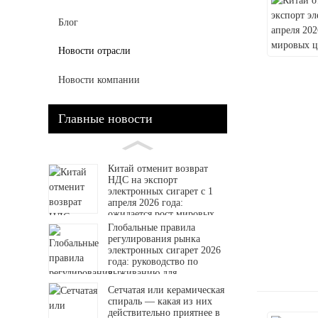
Блог
Новости отрасли
Новости компании
Главные новости
Китай отменит возврат
НДС на экспорт
электронных сигарет с 1
апреля 2026 года:
ожидается рост мировых
цен на вейпы.
Глобальные правила
регулирования рынка
электронных сигарет 2026
года: руководство по
выживанию для
дистрибьюторов и
Сетчатая или керамическая
оптовиков.
спираль — какая из них
действительно приятнее в