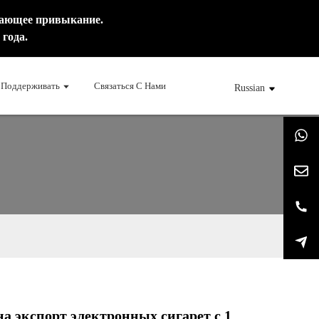
вающее привыкание.
года.
Поддерживать
Связаться С Нами
Russian
а экспорт электронных сигарет с 1