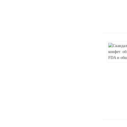
Одноразовые электронные
сигареты в 2025 году:
удобство и противоречия.
Анализ тенденций рынка
одноразовых электронных
сигарет в 2025 году