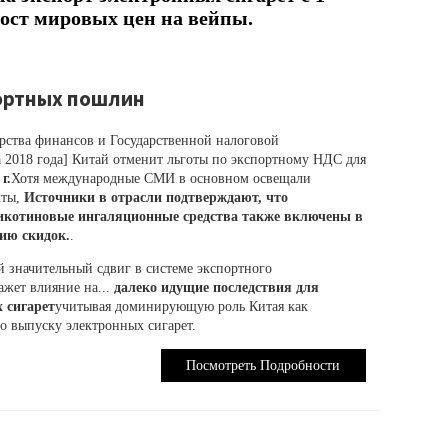
рост мировых цен на вейпы.
портных пошлин
ства финансов и Государственной налоговой
а 2018 года] Китай отменит льготы по экспортному НДС для
г.
Хотя международные СМИ в основном освещали
кты,
Источники в отрасли подтверждают, что
икотиновые ингаляционные средства также включены в
ию скидок.
.
й значительный сдвиг в системе экспортного
ажет влияние на...
далеко идущие последствия для
 сигарет
учитывая доминирующую роль Китая как
о выпуску электронных сигарет.
Посмотреть Подробности