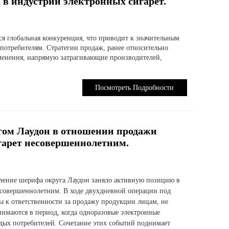
в индустрии электронных сигарет.
ся глобальная конкуренция, что приводит к значительным
потребителям. Стратегии продаж, ранее относительно
менения, напрямую затрагивающие производителей,
Посмотреть Подробности
гом Лаудон в отношении продажи
гарет несовершеннолетним.
вление шерифа округа Лаудон заняло активную позицию в
совершеннолетним. В ходе двухдневной операции под
 к ответственности за продажу продукции лицам, не
имаются в период, когда одноразовые электронные
дых потребителей. Сочетание этих событий поднимает