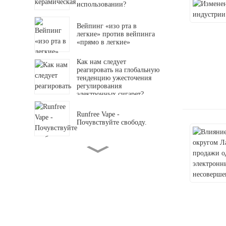
использовании?
Вейпинг «изо рта в
легкие» против вейпинга
«прямо в легкие»
Как нам следует
реагировать на глобальную
тенденцию ужесточения
регулирования
электронных сигарет?
Runfree Vape -
Почувствуйте свободу.
Изменение структуры
продаж в индустрии
электронных сигарет.
Вреднее ли вейпинг, чем
курение обычных сигарет?