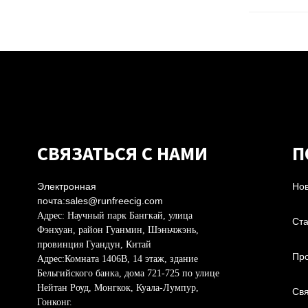
СВЯЗАТЬСЯ С НАМИ
П
Электронная
Нов
почта:
sales@runfreecig.com
Адрес:
Научный парк Бангкай, улица
Ста
Фэнхуан, район Гуанмин, Шэньчжэнь,
провинция Гуандун, Китай
Про
Адрес:
Комната 1406B, 14 этаж, здание
Бельгийского банка, дома 721-725 по улице
Нейтан Роуд, Монгкок, Куала-Лумпур,
Свя
Гонконг.