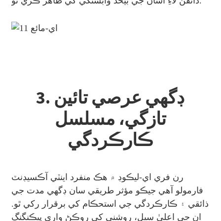
ذائقن لاءِ اسان جي بيحد وابستگي کي ظاهر ڪري ٿو.
3. ڊگهي عرصي تائين
تازگي، مسلسل
ڪارڪردگي
رن فري اي-ليڪوڊ ۾ هڪ منفرد اينٽي آڪسيڊنٽ
فارمولو آهي جيڪو مؤثر طريقي سان ڊگهي مدت جي
ذائقي ۽ ڪارڪردگي جي استحڪام کي برقرار رکي ٿو.
ان جي اعليٰ سيل، روشني کي روڪڻ واري پيڪنگنگ