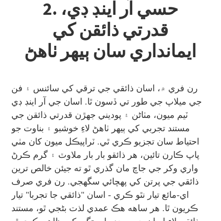
2. حسي آر اينڊ ڊي،
قدرتي ذائقن کي
ايمانداري سان ٻيهر ٺاهڻ
رن فري ۾، اسان ذائقي جي ترقي کي سائنس ۽ فن
جي ميلاپ جي طور تي ڏسون ٿا. اسان جي آر اينڊ ڊي
ٽيم ميون، مٺاڻن ۽ پوديني جهڙن قدرتي ذائقن جي
مستند تجربي کي ٻيهر ٺاهڻ لاءِ خوشبو ۽ بناوت جو
احتياط سان تجزيو ڪري ٿي. ٽراپيڪل ميون کان مٺي
پاپ ڪارن تائين، هر ذائقو بار بار ملاوٽ ۽ گرم ڪرڻ
واري وکر جي جاچ مان گذري ٿو ته جيئن خالص ترين
ذائقي جي پرتن کي پهچائي سگهجي. رن فري صرف
اي-مائع تيار نٿو ڪري - اسان "ذائقي جا تجربا" تيار
ڪريون ٿا. هر ساهه هڪ عمدي لذت بڻجي ٿو، مستند