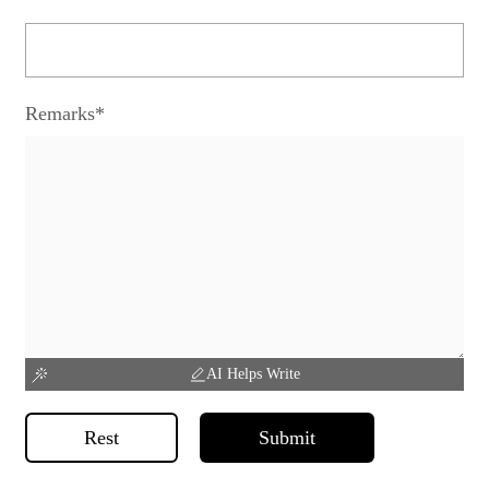
Remarks*
AI Helps Write
Rest
Submit