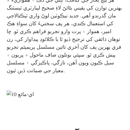
هر بيچ بخار جي کثافت، ڳلي جي ڌڪ ۽ همواريءَ ۾
بهترين توازن کي يقيني بڻائڻ لاءِ صحيح ليبارٽري ٽيسٽنگ
مان گذرندو آهي. جديد نيڪوٽين لوڻ واري ٽيڪنالاجي
کي استعمال ڪندي، هر پف سختيءَ کان سواءِ هڪ
امير، هموار ۽ پرت وارو تجربو فراهم ڪري ٿو. ڇا
توهان ذائقي کي ترجيح ڏيو ٿا يا ڪلائوڊ پيداوار کي، رن
فري پهرين پف کان آخري تائين مسلسل پريميئم تجربو
پيش ڪري ٿو. سڀئي بوتلون صاف ماحول ۾ ڀريون ۽
سيل ڪيون ويون آهن، تازگي، پاڪيزگي ۽ مسلسل
معيار جي ضمانت ڏين ٿيون.