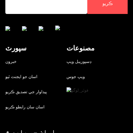
ڪريو
مصنوعات
سپورٽ
ڊسپوزيبل ويپ
خبرون
ويپ جوس
اسان جو ايجنٽ ٿيو
پيداوار جي تصديق ڪريو
اسان سان رابطو ڪريو
اسان جي باري ۾