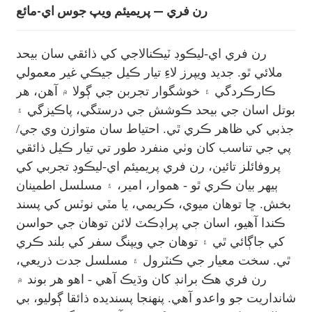
رن فري — پريميئم ويپ جوس اي-مائع
رن فري اي-ليڪوڊ ٽيڪنالاجي کي ذائقي سان بيحد
ملائي ٿو. جديد ويپرز لاءِ تيار ڪيل جيڪي غير معمولي
ڪارڪردگي ۽ خوشگوار تجربن جي ڳولا ۾ آهن، هر
بوتل اسان جي بيحد ڪوشش جي درستگي، پاڪيزگي ۽
جذبي کي ظاهر ڪري ٿي. احتياط سان متوازن وي جي/
پي جي تناسب کان وٺي منفرد طور تي تيار ڪيل ذائقي
پروفائلز تائين، رن فري پريميئم اي-ليڪوڊ تجربي کي
ٻيهر بيان ڪري ٿو - هموار، امير، ۽ مسلسل اطمينان
بخش. ڇا توهان ميوي، ڪريمي، يا مٽي نوٽس کي پسند
ڪندا آهيو، اسان جي پراڊڪٽ لائن توهان جي حواسن
کي جاڳائي ٿي ۽ توهان جي ويپنگ سفر کي بلند ڪري
ٿي. سخت معيار جي ڪنٽرول ۽ مسلسل جدت ذريعي،
رن فري هڪ برانڊ کان وڌيڪ آهي - اهو هر بوند ۾
شانداريت جو واعدو آهي. پنهنجا پسنديده ذائقا ڳوليو، بي