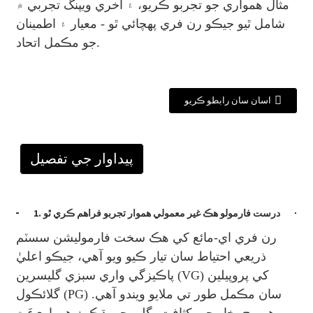
مثال همواري جو تجربو ڪريو، ۽ آخري ويپنگ تجربي ۾
شامل ٿيو جيڪو رن فري پهچائي ٿو - معيار ۽ اطمينان
جو مڪمل اتحاد.
اسان سان رابطو ڪريو
پيداوار جي تفصيل
1. درست فارمولو هڪ غير معمولي هموار تجربو فراهم ڪري ٿو
رن فري اي-مائع کي هڪ سخت فارموليشن سسٽم
ذريعي احتياط سان تيار ڪيو ويو آهي، جيڪو اعليٰ
پاڪيزگي واري سبزي گليسرين (VG) کي پروپيلين
گلائڪول (PG) سان مڪمل طور تي ملايو ويندو آهي.