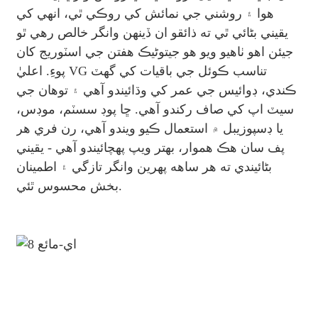
هوا ۽ روشني جي نمائش کي روڪي ٿي، انهي کي
يقيني بڻائي ٿي ته ذائقو ان ڏينهن وانگر خالص رهي ٿو
جيئن اهو ٺاهيو ويو هو جيتوڻيڪ هفتن جي اسٽوريج کان
پوءِ. اعليٰ VG تناسب ڪوئل جي باقيات کي گھٽ
ڪندي، ڊوائيس جي عمر کي وڌائيندو آهي ۽ توهان جي
سيٽ اپ کي صاف رکندو آهي. ڇا پوڊ سسٽم، موڊس،
يا ڊسپوزيبل ۾ استعمال ڪيو ويندو آهي، رن فري هر
پف سان هڪ هموار، بهتر ويپ پهچائيندو آهي - يقيني
بڻائيندي ته هر ساهه پهرين وانگر تازگي ۽ اطمينان
بخش محسوس ٿئي.