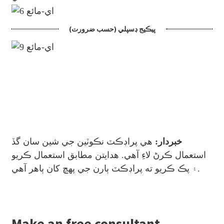
پيڪيج ڊسپلي (حسب ضرورت)
خبردار:
هي پراڊڪٽ نڪوٽين جي شين سان گڏ
استعمال ڪرڻ لاءِ آهي. هدايتن مطابق استعمال ڪريو
۽ پڪ ڪريو ته پراڊڪٽ ٻارن جي پهچ کان ٻاهر آهي.
Make an free consultant