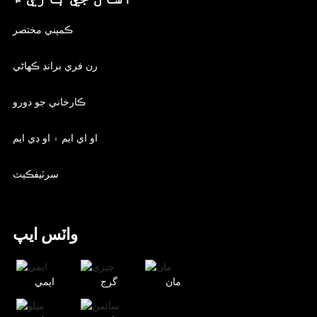
ڪمپني مختصر
رن فري برانڊ ڪهاڻي
ڪارخاني جو دورو
او اي ايم ۽ او ڊي ايم
سرٽيفڪيٽ
واٽس ايپ
مان
گرج
ايمي