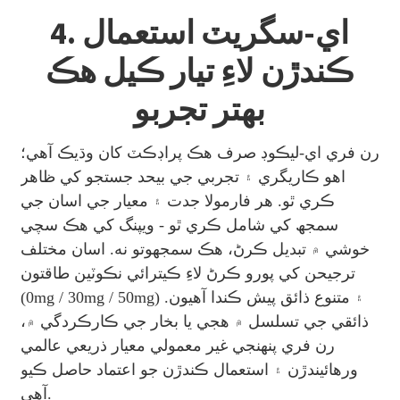
4. اي-سگريٽ استعمال
ڪندڙن لاءِ تيار ڪيل هڪ
بهتر تجربو
رن فري اي-ليڪوڊ صرف هڪ پراڊڪٽ کان وڌيڪ آهي؛
اهو ڪاريگري ۽ تجربي جي بيحد جستجو کي ظاهر
ڪري ٿو. هر فارمولا جدت ۽ معيار جي اسان جي
سمجھ کي شامل ڪري ٿو - ويپنگ کي هڪ سچي
خوشي ۾ تبديل ڪرڻ، هڪ سمجهوتو نه. اسان مختلف
ترجيحن کي پورو ڪرڻ لاءِ ڪيترائي نڪوٽين طاقتون
(0mg / 30mg / 50mg) ۽ متنوع ذائق پيش ڪندا آهيون.
ذائقي جي تسلسل ۾ هجي يا بخار جي ڪارڪردگي ۾،
رن فري پنهنجي غير معمولي معيار ذريعي عالمي
ورهائيندڙن ۽ استعمال ڪندڙن جو اعتماد حاصل ڪيو
آهي.