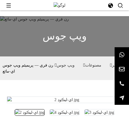
ويپ جوس
گھر
مصنوعات
ويپ جوس
رن فري — پريميئم ويپ جوس
اي-مائع