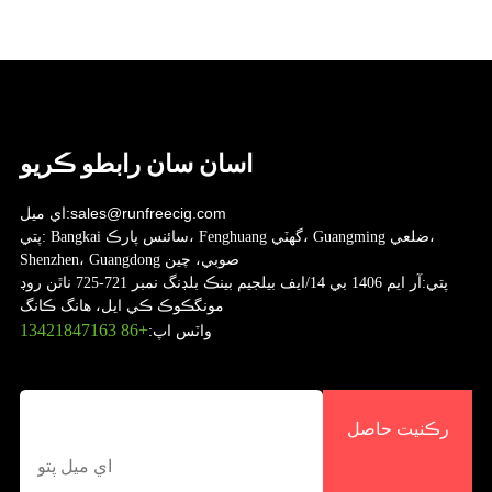
اسان سان رابطو ڪريو
sales@runfreecig.com
اي ميل:
Bangkai سائنس پارڪ، Fenghuang گهٽي، Guangming ضلعي،
پتي:
Shenzhen، Guangdong صوبي، چين
پتي:
آر ايم 1406 بي 14/ايف بيلجيم بينڪ بلڊنگ نمبر 721-725 ناٿن روڊ
مونگڪوڪ ڪي ايل، هانگ ڪانگ
+86 13421847163
واٽس اپ:
رڪنيت حاصل