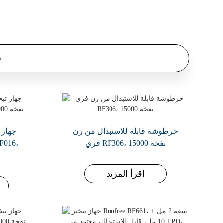
س
خرطوشة قابلة للاستبدال من رن
جهاز 
فري RF306، 15000 نفخة
اقرأ المزيد