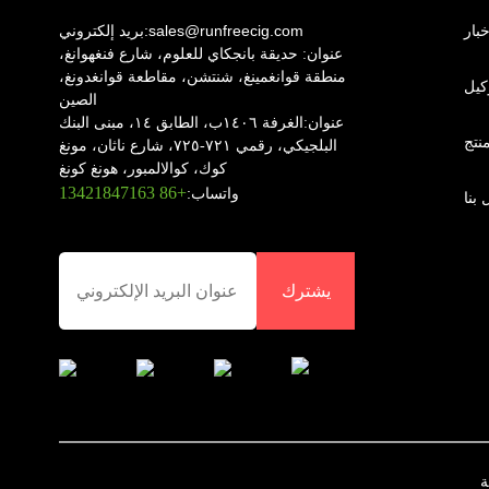
خبار
sales@runfreecig.com
بريد إلكتروني:
عنوان:
حديقة بانجكاي للعلوم، شارع فنغهوانغ،
منطقة قوانغمينغ، شنتشن، مقاطعة قوانغدونغ،
وكيل
الصين
عنوان:
الغرفة ١٤٠٦ب، الطابق ١٤، مبنى البنك
نتج
البلجيكي، رقمي ٧٢١-٧٢٥، شارع ناثان، مونغ
كوك، كوالالمبور، هونغ كونغ
+86 13421847163
واتساب:
بنا
يشترك
ة