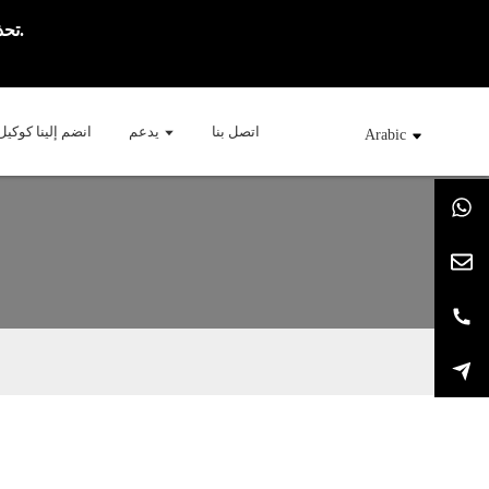
تحذير: يحتوي هذا المنتج على النيكوتين. النيكوتين مادة كيميائية تسبب الإدمان.
اتصل بنا
يدعم
انضم إلينا كوكيل
Arabic