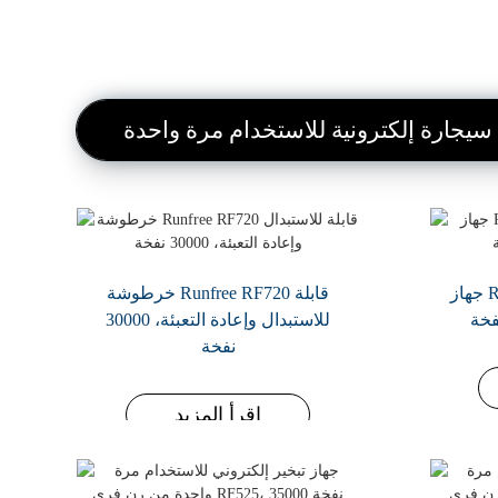
سيجارة إلكترونية للاستخدام مرة واحدة
رن فري - سائل تبخير إلكتروني
جهاز Runfree RF702 ثماني نكهات
خرطوشة Runfree RF720 قابلة
فاخر
عرض خاص: جهاز CBD للاستخدام
للاستبدال وإعادة التعبئة، 30000
مرة واحدة قابل لإعادة التعبئة
نفخة
اقرأ المزيد
بسعة 1 مل مع قلب سيراميكي
اقرأ المزيد
اقرأ المزيد