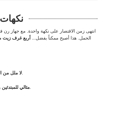
8 نكهات
انتهى زمن الاقتصار على نكهة واحدة. مع جهاز رن فري الإلكتروني 
الحمل. هذا أصبح ممكناً بفضل...
أربع غرف زيت م
استمتع بتجربة طعم جديد في كل مرة تستخدم فيها السجائر الإلكترونية، مما يجعل جلساتك مثيرة ومنعشة.
لا ملل من ال
طريقة مريحة للاستمتاع بنكهات متعددة دون عناء تغيير الأجهزة.
مثالي للمبتدئين 