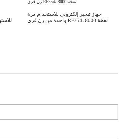
خدام مرة
جهاز تبخير إلكتروني للاستخدام مرة
RF017 DTL، 300
واحدة من رن فري RF354، 8000 نفخة
للاستبدال
نفخة