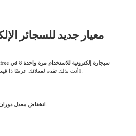
معيار جديد للسجائر الإلك
سيجارة إلكترونية للاستخدام مرة واحدة 8 في
بصفتك تاجر تجزئة أو تاجر جملة، فأنت تعلم أن توفير تشكيل
أنت بذلك تقدم لعملائك عرضًا ذا قيمة فائقة: جهاز واحد يوفر تنوعًا في استخدام ثمانية نكهات مختلفة. هذا يجعل عملية البيع أسهل ويزيد من رضا العملاء.
1
انخفاض عمليات الإرجاع والاستبدال، حيث يمكن للعملاء تجربة نكهات مختلفة قبل اختيار نكهتهم المفضلة.
انخفاض معدل دوران ا