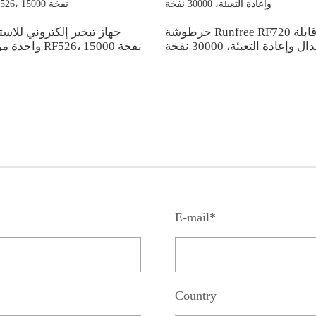
خرطوشة Runfree RF720 قابلة
جهاز تبخير إلكتروني للاس
 وإعادة التعبئة، 30000 نفخة
واحدة من رن فري RF526، 15000 نفخة
E-mail*
Country