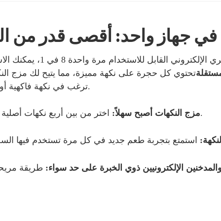
 في جهاز واحد: أقصى قدر من ال
القابل للاستخدام مرة واحدة 8 في 1، يمكنك الاستمتاع
ستقلة
تحتوي كل حجرة على نكهة مميزة، مما يتيح لك مزج ال
ترغب في نكهة فاكهية أو حلوة أو منعشة، فإن هذا الجهاز يلبي جميع احتياجاتك.
اختر من بين أربع نكهات أصلية لتكوين مزيجك المثالي الذي يصل إلى ثماني نكهات.
مزج النكهات أصبح سهلاً:
نكهة:
والمدخنين الإلكترونيين ذوي الخبرة على حد سواء: