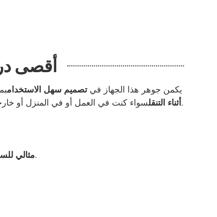
أقصى درج
※ يكمن جوهر هذا الجهاز في
تصميم سهل الاستخدام
بم
سواء كنت في العمل أو في المنزل أو خارجاً مع الأصدقاء، يمنحك هذا الجهاز حرية الاستمتاع بمجموعة متنوعة من النكهات دون الحاجة إلى حمل أجهزة متعددة.
أثناء التنقل
صغير الحجم، سهل الحمل، وجاهز لأي موقف، سواء كان يوم عمل مزدحم أو مغامرة في عطلة نهاية الأسبوع.
مثالي للس