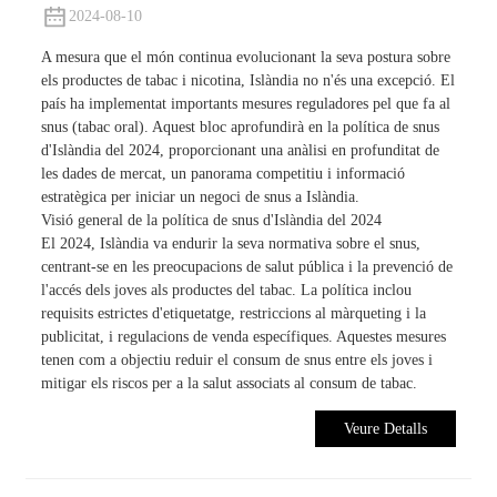
2024-08-10
A mesura que el món continua evolucionant la seva postura sobre
els productes de tabac i nicotina, Islàndia no n'és una excepció. El
país ha implementat importants mesures reguladores pel que fa al
snus (tabac oral). Aquest bloc aprofundirà en la política de snus
d'Islàndia del 2024, proporcionant una anàlisi en profunditat de
les dades de mercat, un panorama competitiu i informació
estratègica per iniciar un negoci de snus a Islàndia.
Visió general de la política de snus d'Islàndia del 2024
El 2024, Islàndia va endurir la seva normativa sobre el snus,
centrant-se en les preocupacions de salut pública i la prevenció de
l'accés dels joves als productes del tabac. La política inclou
requisits estrictes d'etiquetatge, restriccions al màrqueting i la
publicitat, i regulacions de venda específiques. Aquestes mesures
tenen com a objectiu reduir el consum de snus entre els joves i
mitigar els riscos per a la salut associats al consum de tabac.
Veure Detalls