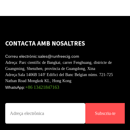
CONTACTA AMB NOSALTRES
Correu electrònic:
sales@runfreecig.com
Adreça:
Parc científic de Bangkai, carrer Fenghuang, districte de
Guangming, Shenzhen, província de Guangdong, Xina
Adreça:
Sala 1406B 14/F Edifici del Banc Belgian núms. 721-725
Nathan Road Mongkok KL, Hong Kong
+86 13421847163
WhatsApp:
Subscriu-te