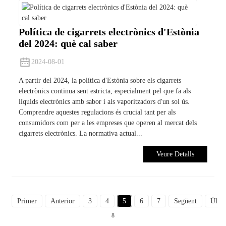
Política de cigarrets electrònics d'Estònia
del 2024: què cal saber
2024-08-01
A partir del 2024, la política d'Estònia sobre els cigarrets
electrònics continua sent estricta, especialment pel que fa als
líquids electrònics amb sabor i als vaporitzadors d'un sol ús.
Comprendre aquestes regulacions és crucial tant per als
consumidors com per a les empreses que operen al mercat dels
cigarrets electrònics. La normativa actual...
Veure Detalls
Primer
Anterior
3
4
5
6
7
Següent
Últi
8