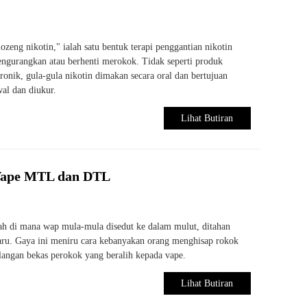
lozeng nikotin," ialah satu bentuk terapi penggantian nikotin
gurangkan atau berhenti merokok. Tidak seperti produk
tronik, gula-gula nikotin dimakan secara oral dan bertujuan
al dan diukur.
Lihat Butiran
Vape MTL dan DTL
ah di mana wap mula-mula disedut ke dalam mulut, ditahan
aru. Gaya ini meniru cara kebanyakan orang menghisap rokok
alangan bekas perokok yang beralih kepada vape.
Lihat Butiran