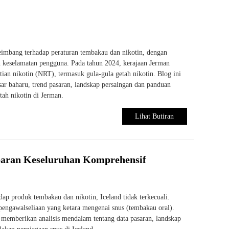
eimbang terhadap peraturan tembakau dan nikotin, dengan
 keselamatan pengguna. Pada tahun 2024, kerajaan Jerman
ian nikotin (NRT), termasuk gula-gula getah nikotin. Blog ini
ar baharu, trend pasaran, landskap persaingan dan panduan
tah nikotin di Jerman.
Lihat Butiran
baran Keseluruhan Komprehensif
ap produk tembakau dan nikotin, Iceland tidak terkecuali.
pengawalseliaan yang ketara mengenai snus (tembakau oral).
, memberikan analisis mendalam tentang data pasaran, landskap