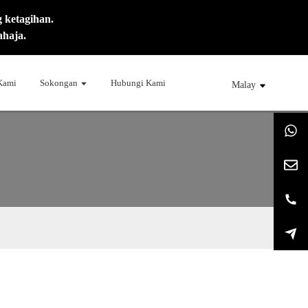
 ketagihan.
ahaja.
 Kami
Sokongan
Hubungi Kami
Malay