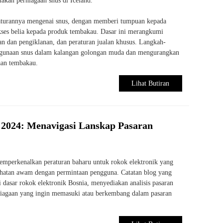
akan perniagaan snus di Iceland.
raturannya mengenai snus, dengan memberi tumpuan kepada
ses belia kepada produk tembakau. Dasar ini merangkumi
an dan pengiklanan, dan peraturan jualan khusus. Langkah-
ggunaan snus dalam kalangan golongan muda dan mengurangkan
aan tembakau.
Lihat Butiran
 2024: Menavigasi Lanskap Pasaran
emperkenalkan peraturan baharu untuk rokok elektronik yang
hatan awam dengan permintaan pengguna. Catatan blog yang
i dasar rokok elektronik Bosnia, menyediakan analisis pasaran
niagaan yang ingin memasuki atau berkembang dalam pasaran