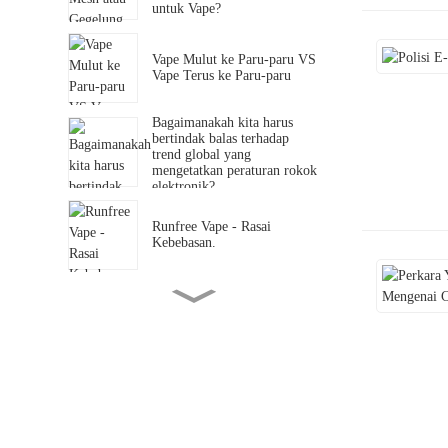
untuk Vape?
Vape Mulut ke Paru-paru VS
Vape Terus ke Paru-paru
Bagaimanakah kita harus
bertindak balas terhadap
trend global yang
mengetatkan peraturan rokok
elektronik?
Runfree Vape - Rasai
Kebebasan.
Perubahan Lanskap Jualan
Industri Vape
Adakah vape lebih berbahaya
daripada merokok?