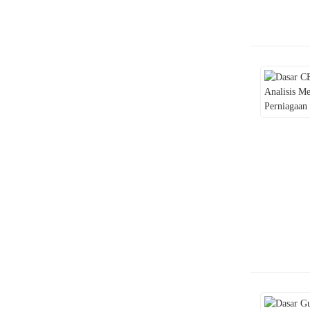
Pen Vape Pakai Buang pada
Tahun 2025: Kemudahan dan
Kontroversi
Analisis Trend Pasaran
Rokok Elektronik Pakai
Buang pada Tahun 2025