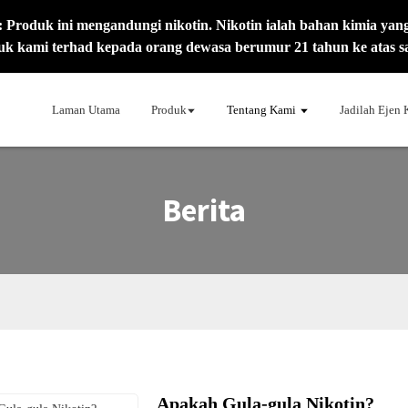
oduk ini mengandungi nikotin. Nikotin ialah bahan kimia yang
k kami terhad kepada orang dewasa berumur 21 tahun ke atas s
Laman Utama
Produk
Tentang Kami
Jadilah Ejen
Berita
Apakah Gula-gula Nikotin?