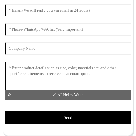
AI Helps Write
Send