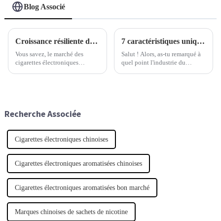
Blog Associé
Croissance résiliente de la Chine sur le marché des cigarettes électroniques jetables malgré les défis posés par les droits de douane américains sur la Chine
7 caractéristiques uniques de la meilleure cigarette électronique de marque privée à ne pas négliger
Vous savez, le marché des
Salut ! Alors, as-tu remarqué à
cigarettes électroniques
quel point l'industrie du
jetables a fait preuve d'une
vapotage est en plein essor ? La
résilience remarquable,
demande de produits de
notamment face aux tensions
vapotage de marque privée
tarifaires persistantes entre les
explose, et le marché est en
États-Unis et la Chine.
pleine croissance.
Recherche Associée
Cigarettes électroniques chinoises
Cigarettes électroniques aromatisées chinoises
Cigarettes électroniques aromatisées bon marché
Marques chinoises de sachets de nicotine