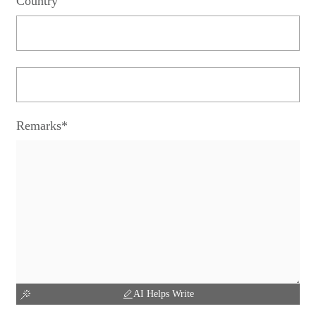
Country
Remarks*
AI Helps Write