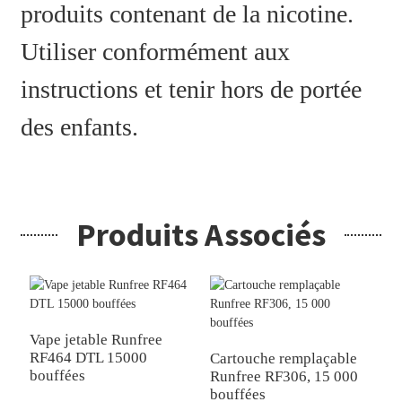
produits contenant de la nicotine.
Utiliser conformément aux
instructions et tenir hors de portée
des enfants.
Produits Associés
Vape jetable Runfree
V
RF464 DTL 15000
R
Cartouche remplaçable
bouffées
b
Runfree RF306, 15 000
bouffées