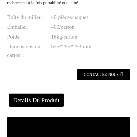
recherchent à la fois portabilité et qualité.
Boîte du milieu :
40 pièces/paquet
Emballer:
400/carton
Poids:
16kg/carton
Dimensions du
555*295*293 mm
carton :
CONTACTEZ-NOUS
Détails Du Produit