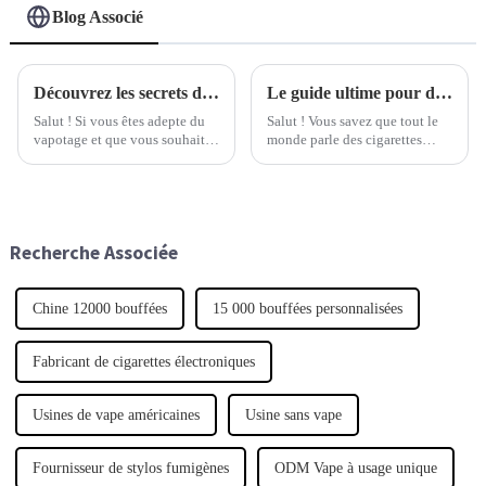
Blog Associé
Découvrez les secrets des meilleures cigarettes électroniques grâce à des spécifications techniques complètes et un guide d'utilisation étape par étape.
Le guide ultime pour découvrir les meilleures cigarettes électroniques pour les acheteurs du monde entier
Salut ! Si vous êtes adepte du
Salut ! Vous savez que tout le
vapotage et que vous souhaitez
monde parle des cigarettes
tirer le meilleur parti de votre
électroniques en ce moment ?
cigarette électronique, il est
Eh bien, il s'avère que le
assez important de comprendre
marché mondial de ces produits
ce qui se passe.
est en pleine expansion.
Recherche Associée
Chine 12000 bouffées
15 000 bouffées personnalisées
Fabricant de cigarettes électroniques
Usines de vape américaines
Usine sans vape
Fournisseur de stylos fumigènes
ODM Vape à usage unique