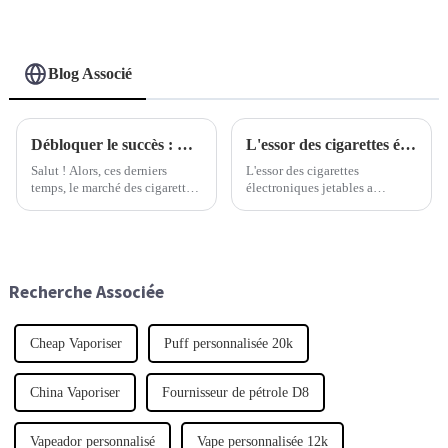
Blog Associé
Débloquer le succès : Guide du débutant pour lancer sa propre marque de cigarettes électroniques en marque blanche
L'essor des cigarettes électroniques jetables : comprendre leur impact sur la culture du vapotage
Salut ! Alors, ces derniers
L'essor des cigarettes
temps, le marché des cigarettes
électroniques jetables a
électroniques de marque privée
véritablement bouleversé le
a vraiment explosé. Une des
monde du vapotage, offrant
principales raisons ? Les gens
aux consommateurs une
sont avides de produits uniques
alternative simple et pratique
et personnalisables.
aux cigarettes traditionnelles.
Recherche Associée
Cheap Vaporiser
Puff personnalisée 20k
China Vaporiser
Fournisseur de pétrole D8
Vapeador personnalisé
Vape personnalisée 12k