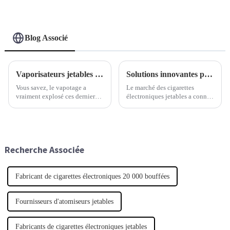
Blog Associé
Vaporisateurs jetables d'une qualité exceptionnelle, fabriqués par un grand fabricant chinois pour le marché mondial.
Solutions innovantes pour améliorer l'expérience utilisateur des cigarettes électroniques jetables
Vous savez, le vapotage a
Le marché des cigarettes
vraiment explosé ces derniers
électroniques jetables a connu
temps, et on dirait que tout le
une véritable explosion ces
monde recherche des
derniers temps, et les
vaporisateurs jetables haut de
estimations suggèrent qu'il
gamme. C'est devenu un
pourrait peser plus de 40
véritable phénomène.
milliards de dollars d'ici 2025.
Recherche Associée
Une des principales raisons est
que…
Fabricant de cigarettes électroniques 20 000 bouffées
Fournisseurs d'atomiseurs jetables
Fabricants de cigarettes électroniques jetables