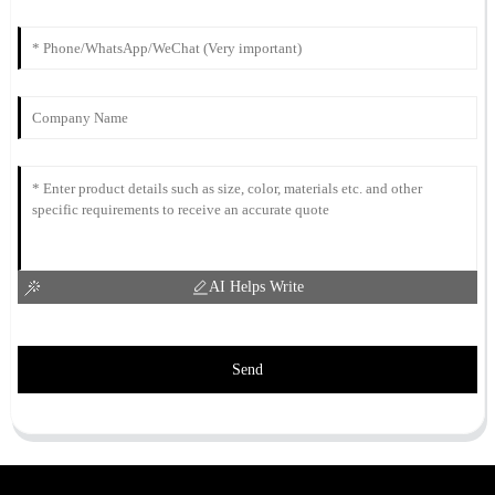
AI Helps Write
Send