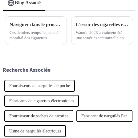
Blog Associé
Naviguer dans le processus de certification à l'exportation pour le meilleur de l'industrie de la cigarette électronique jetable
L’essor des cigarettes électroniques jetables en 2023 : analyse des tendances du marché et des préférences des utilisateurs
Ces derniers temps, le marché
Waouh, 2023 a vraiment été
mondial des cigarettes
une année exceptionnelle pour
électroniques jetables connaît
les cigarettes électroniques
une croissance fulgurante. Les
jetables. Leur popularité a
experts prévoient une
explosé, principalement parce
croissance annuelle d'environ
que les consommateurs
25 %.
changent leurs habitudes.
Recherche Associée
Fournisseurs de narguilés de poche
Fabricants de cigarettes électroniques
Fournisseur de sachets de nicotine
Fabricant de narguilés Pen
Usine de narguilés électriques