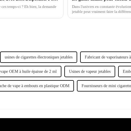
e ces temps-ci ? Eh bien, la demande
Dans l'univers en constante évolution
jetable peut vraiment faire la différ
vapoteur ou un utilisateur régulier.
usines de cigarettes électroniques jetables
Fabricant de vaporisateurs à
 vape OEM à huile épaisse de 2 ml
Usines de vapeur jetables
Embo
uche de vape à embouts en plastique ODM
Fournisseurs de mini cigarette