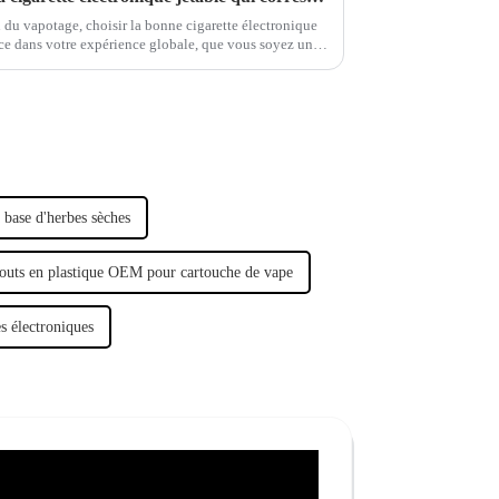
 du vapotage, choisir la bonne cigarette électronique
ence dans votre expérience globale, que vous soyez un
 base d'herbes sèches
uts en plastique OEM pour cartouche de vape
s électroniques