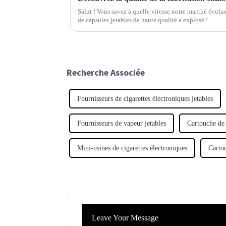
Salut ! Vous savez à quelle vitesse notre marché évolu
de capsules jetables de haute qualité a explosé !
Recherche Associée
Fournisseurs de cigarettes électroniques jetables
Fournisseurs de vapeur jetables
Cartouche de
Mini-usines de cigarettes électroniques
Carto
Leave Your Message