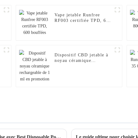
Vape jetable Runfree
RF003 certifiée TPD, 600
bouffées
Dispositif CBD jetable à
noyau céramique
rechargeable de 1 ml en
promotion
Découvrez la qualité de la fabrication chinoise avec Best Disposable Pod comme partenaire mondial