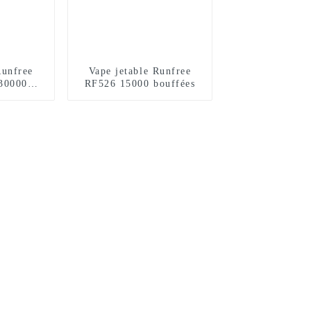
Runfree
Vape jetable Runfree
30000
RF526 15000 bouffées
s