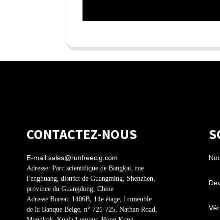
CONTACTEZ-NOUS
S
E-mail:
sales@runfreecig.com
Nou
Adresse:
Parc scientifique de Bangkai, rue
Fenghuang, district de Guangming, Shenzhen,
Dev
province du Guangdong, Chine
Adresse:
Bureau 1406B, 14e étage, Immeuble
Véri
de la Banque Belge, n° 721-725, Nathan Road,
Mongkok, Kuala Lumpur, Hong Kong