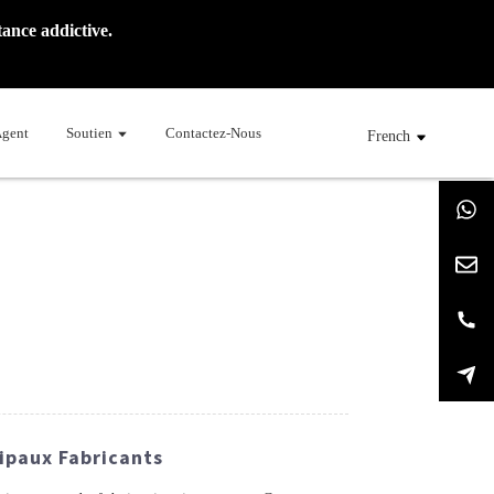
ance addictive.
Agent
Soutien
Contactez-Nous
French
cipaux Fabricants