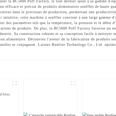
enter la BC5000 Puff Factory, le tout dernier ajout à sa gamme d'éq
 efficace et précise de produits alimentaires soufflés de haute qual
atives dans le processus de production, permettant une productivit
ur intuitive, cette machine à souffler convient à une large gamme d'
ter des paramètres tels que la température, la pression et le débit d'
cations de produits. De plus, la BC5000 Puff Factory favorise un e
strie. Sa construction robuste et sa conception facile à nettoyer en
tion alimentaire. Découvrez l'avenir de la fabrication de produits s
nnelles se conjuguent. Laissez Runfree Technology Co., Ltd. optimis
uffées