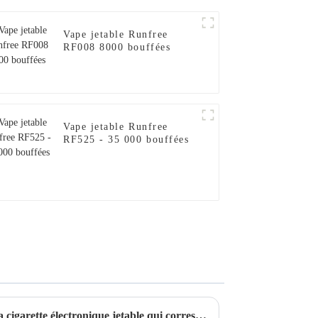
Vape jetable Runfree
RF008 8000 bouffées
Vape jetable Runfree
RF525 - 35 000 bouffées
Le guide ultime pour choisir la cigarette électronique jetable qui correspond à vos besoins