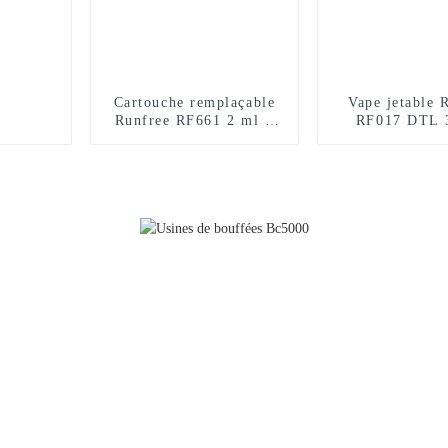
Cartouche remplaçable
Vape jetable 
Runfree RF661 2 ml +
RF017 DTL 
10 ml, certifiée TPD,
bouffée
12 000 bouffées