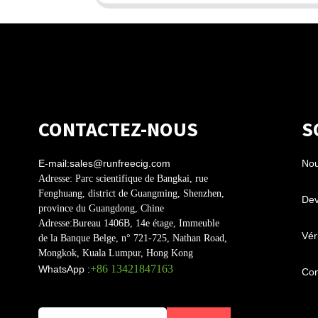
CONTACTEZ-NOUS
S
E-mail:
sales@runfreecig.com
Nou
Adresse:
Parc scientifique de Bangkai, rue
Fenghuang, district de Guangming, Shenzhen,
Dev
province du Guangdong, Chine
Adresse:
Bureau 1406B, 14e étage, Immeuble
Véri
de la Banque Belge, n° 721-725, Nathan Road,
Mongkok, Kuala Lumpur, Hong Kong
+86 13421847163
WhatsApp :
Con