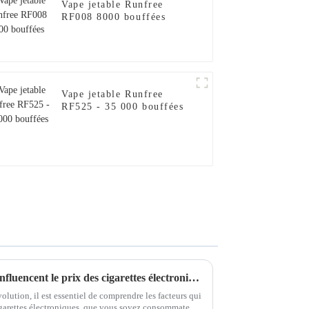
Vape jetable Runfree
RF008 8000 bouffées
Vape jetable Runfree
RF525 - 35 000 bouffées
Comprendre les facteurs qui influencent le prix des cigarettes électroniques : un guide complet
lution, il est essentiel de comprendre les facteurs qui
cigarettes électroniques, que vous soyez consommateur