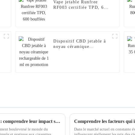
Vape jetable Runfree
RF003 certifiée TPD, 600
bouffées
Dispositif CBD jetable à
noyau céramique
rechargeable de 1 ml en
promotion
L'essor des cigarettes électroniques jetables : comprendre leur impact sur la culture du vapotage
blement bouleversé le monde du
Dans le marché actuel en constante évo
imple et pratique aux cigarettes
influencent réellement les prix des 