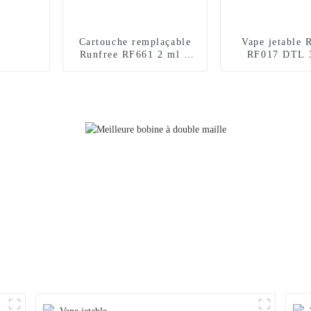
Cartouche remplaçable
Vape jetable 
Runfree RF661 2 ml +
RF017 DTL 
10 ml, certifiée TPD,
bouffée
12 000 bouffées