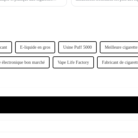
ou non.
icant
E-liquide en gros
Usine Puff 5000
Meilleure cigarette
e électronique bon marché
Vape Life Factory
Fabricant de cigarett