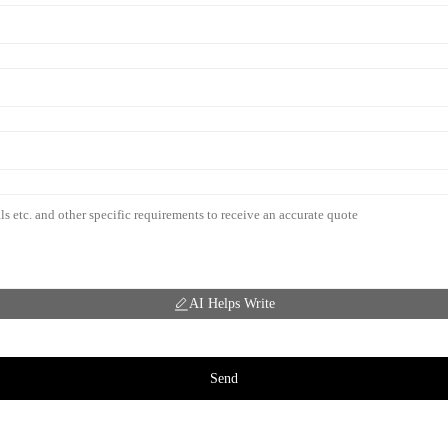
AI Helps Write
Send