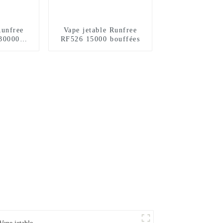
Runfree
Vape jetable Runfree
30000
RF526 15000 bouffées
s