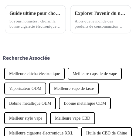
Guide ultime pour choisir la cigarette électronique rechargeable idéale pour vos besoins
Explorer l'avenir du narguilé électrique à la 138e Foire d'import-export de Chine 2025
Soyons honnêtes : choisir la
Alors que le monde des
bonne cigarette électronique
produits de consommation
rechargeable pour vapoter, c’est
continue d'évoluer, la chicha
comme chercher une aiguille
électrique commence
dans une botte de foin. Avec
véritablement à faire sensation
autant d’options, c’est un vrai
en tant que tendance nouvelle
casse-tête.
et passionnante dans le
Recherche Associée
domaine des loisirs et
Meilleure chicha électronique
Meilleure capsule de vape
Vaporisateur ODM
Meilleure vape de tasse
Bobine métallique OEM
Bobine métallique ODM
Meilleur stylo vape
Meilleure vape CBD
Meilleure cigarette électronique XXL
Huile de CBD de Chine