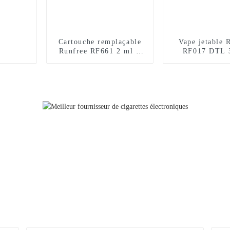
Cartouche remplaçable
Vape jetable 
Runfree RF661 2 ml +
RF017 DTL 
10 ml, certifiée TPD,
bouffée
12 000 bouffées