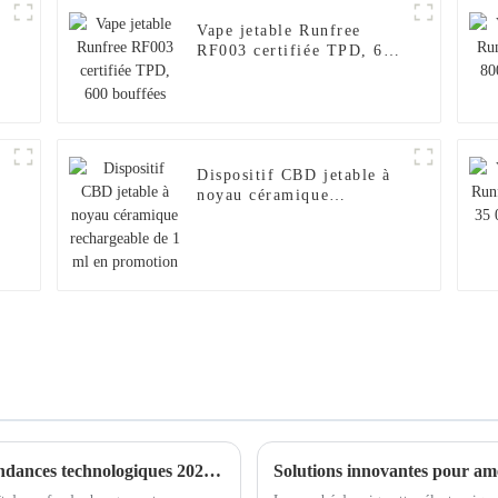
Vape jetable Runfree
RF003 certifiée TPD, 600
bouffées
Dispositif CBD jetable à
noyau céramique
rechargeable de 1 ml en
promotion
L'avenir des capsules jetables de pointe : tendances technologiques 2025 et liste de contrôle essentielle pour l'approvisionnement