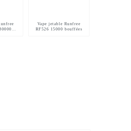
Runfree
Vape jetable Runfree
30000
RF526 15000 bouffées
s