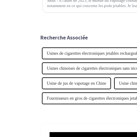
Salut ! À l'aube de 2025, le monde du vapotage conna
notamment en ce qui concerne les pods jetables. Je lisa
Recherche Associée
Usines de cigarettes électroniques jetables rechargea
Usines chinoises de cigarettes électroniques sans nic
Usine de jus de vapotage en Chine
Usine chin
Fournisseurs en gros de cigarettes électroniques jeta