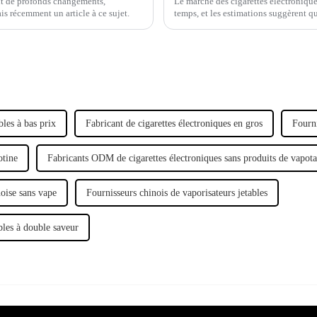
ît de profonds changements,
Le marché des cigarettes électronique
is récemment un article à ce sujet.
temps, et les estimations suggèrent qu'
2025. Une des principales raisons es
bles à bas prix
Fabricant de cigarettes électroniques en gros
Fourni
otine
Fabricants ODM de cigarettes électroniques sans produits de vapot
oise sans vape
Fournisseurs chinois de vaporisateurs jetables
bles à double saveur