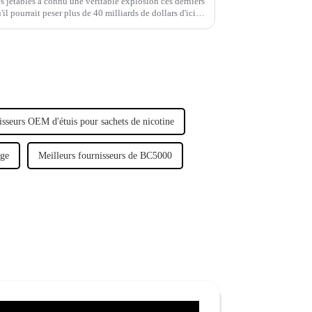
s jetables a connu une véritable explosion ces derniers
il pourrait peser plus de 40 milliards de dollars d'ici
t que…
sseurs OEM d'étuis pour sachets de nicotine
age
Meilleurs fournisseurs de BC5000