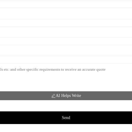
AI Helps Write
Send