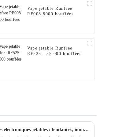
Vape jetable Runfree
RF008 8000 bouffées
Vape jetable Runfree
RF525 - 35 000 bouffées
Explorer l'avenir des cigarettes électroniques jetables : tendances, innovations et impacts sur la santé