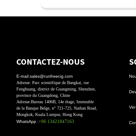
CONTACTEZ-NOUS
S
E-mail:
sales@runfreecig.com
Nou
Adresse:
Parc scientifique de Bangkai, rue
Fenghuang, district de Guangming, Shenzhen,
Dev
province du Guangdong, Chine
Adresse:
Bureau 1406B, 14e étage, Immeuble
Véri
de la Banque Belge, n° 721-725, Nathan Road,
Mongkok, Kuala Lumpur, Hong Kong
+86 13421847163
WhatsApp :
Con