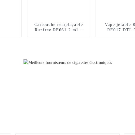
Cartouche remplaçable
Vape jetable 
Runfree RF661 2 ml +
RF017 DTL 
10 ml, certifiée TPD,
bouffée
12 000 bouffées