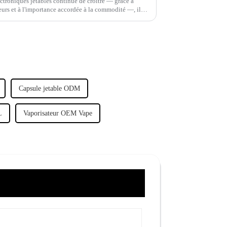
ectroniques jetables continue de croître — grâce à
urs et à l'importance accordée à la commodité —, il
Capsule jetable ODM
L
Vaporisateur OEM Vape