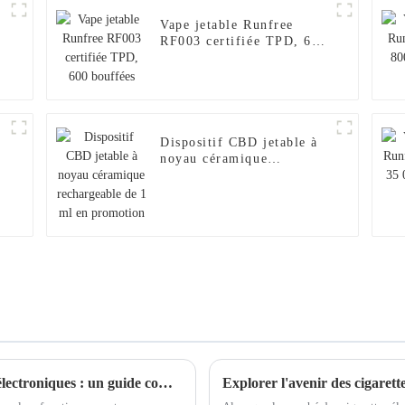
Vape jetable Runfree
RF003 certifiée TPD, 600
bouffées
Dispositif CBD jetable à
noyau céramique
rechargeable de 1 ml en
promotion
Ce que vous devez savoir sur les cigarettes électroniques : un guide complet pour les acheteurs du monde entier