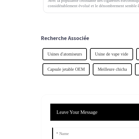
Avec la popularité croissante des cigarettes électroni
considérablement évolué et le dénombrement semble êt
les comprendre. Un rapport publié
Recherche Associée
Usines d'atomiseurs
Usine de vape vide
Capsule jetable OEM
Meilleure chicha
Leave Your Message