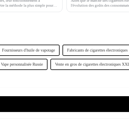
ques, leur fonctionnement a
Alors que le marché des cigarettes él
re la méthode la plus simple pour
l'évolution des goûts des consommate
est
Fournisseurs d'huile de vapotage
Fabricants de cigarettes électroniques
Vape personnalisée Russie
Vente en gros de cigarettes électroniques XX