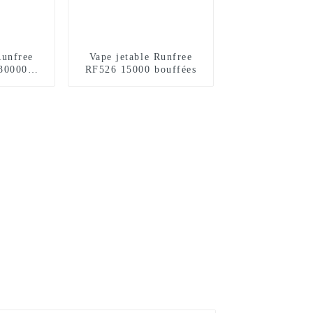
Runfree
Vape jetable Runfree
30000
RF526 15000 bouffées
s