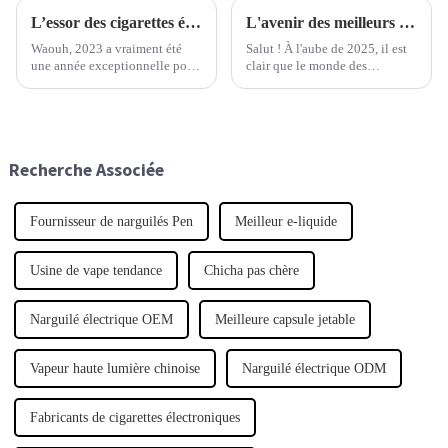
L’essor des cigarettes électroniques jetables en 2023 : analyse des tendances du marché et des préférences des utilisateurs
L'avenir des meilleurs dispositifs jetables en 2025 : tendances et guide ultimes pour les acheteurs internationaux
Waouh, 2023 a vraiment été
Salut ! À l'aube de 2025, il est
une année exceptionnelle pour
clair que le monde des
les cigarettes électroniques
appareils jetables va connaître
jetables. Leur popularité a
de profondes transformations
explosé, principalement parce
grâce à des technologies
que les consommateurs
innovantes.
changent leurs habitudes.
Recherche Associée
Fournisseur de narguilés Pen
Meilleur e-liquide
Usine de vape tendance
Chicha pas chère
Narguilé électrique OEM
Meilleure capsule jetable
Vapeur haute lumière chinoise
Narguilé électrique ODM
Fabricants de cigarettes électroniques