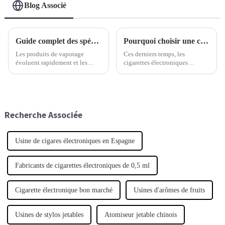
Blog Associé
Guide complet des spécifications et conseils d'utilisation des capsules jetables
Pourquoi choisir une cigarette électronique jetable peut transformer votre expérience de vapotage
Les produits de vapotage
Ces derniers temps, les
évoluent rapidement et les
cigarettes électroniques
capsules jetables sont
jetables ont véritablement
plébiscitées aussi bien par les
bouleversé le monde du
débutants que par les
vapotage. Elles sont
utilisateurs réguliers. Ces petits
extrêmement pratiques et
objets ont différentes
simplifient considérablement la
Recherche Associée
caractéristiques.
vie par rapport aux cigarettes
traditionnelles.
Usine de cigares électroniques en Espagne
Fabricants de cigarettes électroniques de 0,5 ml
Cigarette électronique bon marché
Usines d'arômes de fruits
Usines de stylos jetables
Atomiseur jetable chinois