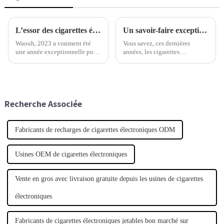
L’essor des cigarettes électroniques jetables en 2023 : analyse des tendances du marché et des préférences des utilisateurs
Un savoir-faire exceptionnel venu de Chine : les meilleures cigarettes électroniques jetables au monde
Waouh, 2023 a vraiment été
Vous savez, ces dernières
une année exceptionnelle pour
années, les cigarettes
les cigarettes électroniques
électroniques jetables ont
jetables. Leur popularité a
connu un véritable essor ! Elles
explosé, principalement parce
ont conquis une part
que les consommateurs
importante du marché du
changent leurs habitudes.
vapotage.
Recherche Associée
Fabricants de recharges de cigarettes électroniques ODM
Usines OEM de cigarettes électroniques
Vente en gros avec livraison gratuite depuis les usines de cigarettes
électroniques
Fabricants de cigarettes électroniques jetables bon marché sur