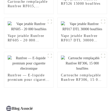
Cartouche remplaçable
RF526 15000 bouffées
Runfree RF015,
certifiée TPD, 600
bouffées
Vape jetable Runfree
Vape jetable Runfree
RF605 - 20 000
RF017 DTL 30000
bouffées
bouffées
Runfree — E-liquide
Cartouche remplaçable
premium pour cigarette
Runfree RF306, 15 000
électronique
bouffées
Blog Associé