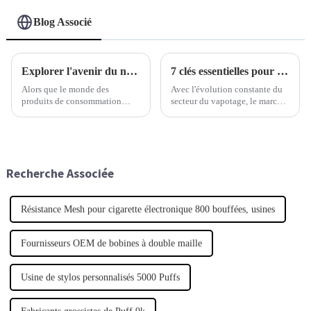
Blog Associé
Explorer l'avenir du narguilé électrique à la 138e Foire d'import-export de Chine 2025
7 clés essentielles pour réussir l'approvisionnement en produits de vapotage de marque privée
Alors que le monde des
Avec l'évolution constante du
produits de consommation
secteur du vapotage, le marché
continue d'évoluer, la chicha
des produits de vapotage en
électrique commence
marque blanche connaît une
véritablement à faire sensation
croissance considérable.
en tant que tendance nouvelle
Comme mentionné dans le
et passionnante dans le
Recherche Associée
domaine des loisirs et
Résistance Mesh pour cigarette électronique 800 bouffées, usines
Fournisseurs OEM de bobines à double maille
Usine de stylos personnalisés 5000 Puffs