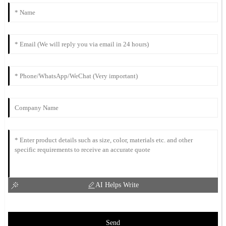
AI Helps Write
Send