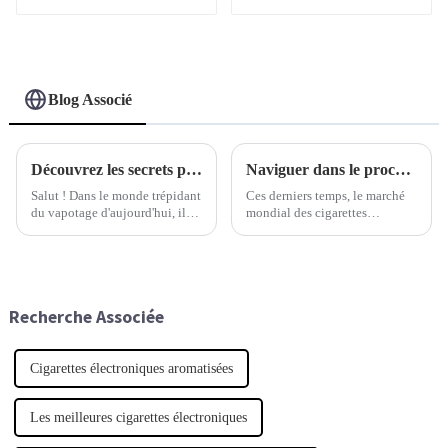
rechargeable de 1 ml en
promotion
Blog Associé
Découvrez les secrets pour trouver le vaporisateur personnalisé parfait
Naviguer dans le processus de certification à l'exportation pour le meilleur de l'industrie de la cigarette électronique jetable
Salut ! Dans le monde trépidant
Ces derniers temps, le marché
du vapotage d'aujourd'hui, il
mondial des cigarettes
est clair que de plus en plus de
électroniques jetables connaît
personnes recherchent des
une croissance fulgurante. Les
produits haut de gamme et
experts prévoient une
adaptés à leurs besoins. C'est
croissance annuelle d'environ
pourquoi trouver
25 %.
Recherche Associée
Cigarettes électroniques aromatisées
Les meilleures cigarettes électroniques