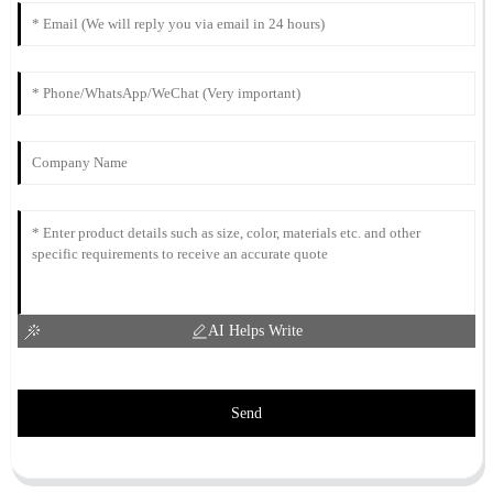
AI Helps Write
Send