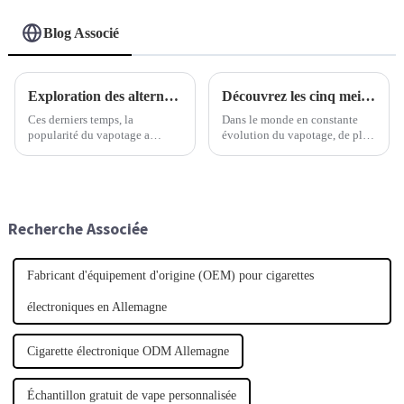
Blog Associé
Exploration des alternatives de vapotage en gros : analyse comparative des options populaires et des tendances du marché
Découvrez les cinq meilleurs modèles de cigarettes électroniques aux meilleurs prix en 2023
Ces derniers temps, la
Dans le monde en constante
popularité du vapotage a
évolution du vapotage, de plus
explosé, ouvrant un vaste
en plus de personnes
marché pour les produits de
recherchent des cigarettes
vapotage en gros. Cela a
électroniques de qualité à prix
engendré une multitude de
abordable. En explorant ce
tendances différentes.
sujet…
Recherche Associée
Fabricant d'équipement d'origine (OEM) pour cigarettes
électroniques en Allemagne
Cigarette électronique ODM Allemagne
Échantillon gratuit de vape personnalisée