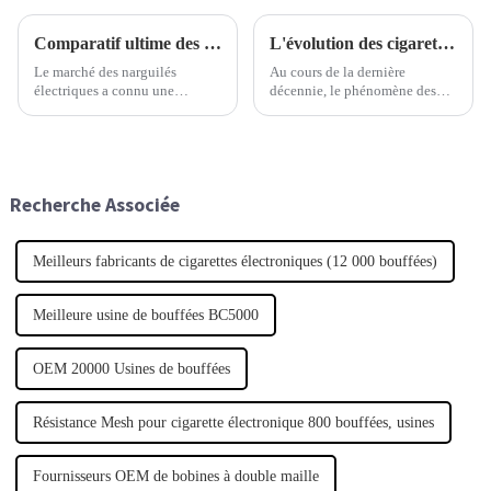
Comparatif ultime des meilleures marques de narguilés électriques à prendre en compte
L'évolution des cigarettes électroniques jetables
Le marché des narguilés
Au cours de la dernière
électriques a connu une
décennie, le phénomène des
croissance exponentielle ces
cigarettes électroniques
dernières années, portée par la
jetables a radicalement
demande des consommateurs
transformé le paysage de
pour une expérience de fumage
l'industrie du vapotage. Une
plus sûre et plus polyvalente.
étude récente
Recherche Associée
Meilleurs fabricants de cigarettes électroniques (12 000 bouffées)
Meilleure usine de bouffées BC5000
OEM 20000 Usines de bouffées
Résistance Mesh pour cigarette électronique 800 bouffées, usines
Fournisseurs OEM de bobines à double maille