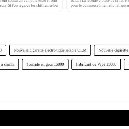
s ont connu un véritable essor et sont
Salut ! La récente clôture de la 137
s. Si l'on regarde les chiffres, selon
pour le commerce international, no
0
Nouvelle cigarette électronique jetable OEM
Nouvelle cigarette
 à chicha
Tornade en gros 15000
Fabricant de Vape 15000