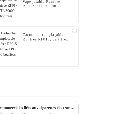
Vape jetable Runfree
RF017 DTL 30000
bouffées
Cartouche remplaçable
Runfree RF015, certifiée
TPD, 600 bouffées
Exploration des opportunités commerciales liées aux cigarettes électroniques jetables à la Foire de Canton 2025