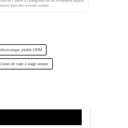
e Foire de Canton à Guangzhou est un événement majeur
tamment dans des secteurs comme…
 électronique jetable ODM
Usines de vape à usage unique