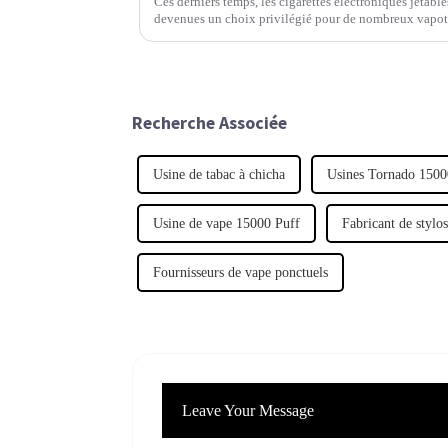
Ces derniers temps, les cigarettes électroniques jetable
devenues un choix privilégié pour de nombreux vapoteur
Recherche Associée
Usine de tabac à chicha
Usines Tornado 1500
Usine de vape 15000 Puff
Fabricant de stylos
Fournisseurs de vape ponctuels
Leave Your Message