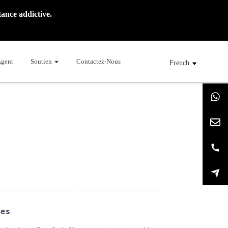
ance addictive.
Agent
Soutien
Contactez-Nous
French
ues