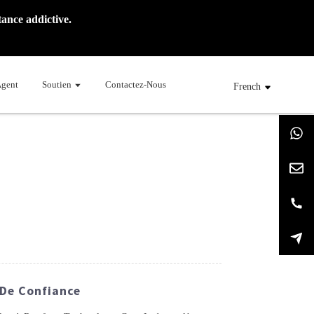
ance addictive.
Agent
Soutien
Contactez-Nous
French
 De Confiance