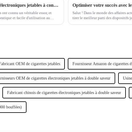
7 caractéristiques essentielles des cigarettes électroniques jetables à connaître
s ont connu un véritable essor, et
Salut ! Dans le monde des affaires actu
atique et facile d'utilisation au
tirer le meilleur parti des dispositif
Fabricant OEM de cigarettes jetables
Fournisseur Amazon de cigarettes él
rnisseurs OEM de cigarettes électroniques jetables à double saveur
Usine
Fabricant chinois de cigarettes électroniques jetables à double saveur
 000 bouffées)