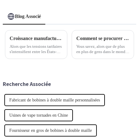
Blog Associé
Croissance manufacturière résiliente de la Chine malgré les droits de douane américains et avantage concurrentiel en matière de prix des cigarettes électroniques
Comment se procurer des cigarettes électroniques de haute qualité pour répondre aux besoins de votre entreprise à l'échelle mondiale
Alors que les tensions tarifaires
Vous savez, alors que de plus
s'intensifient entre les États-
en plus de gens dans le monde
Unis et la Chine, il est assez
entier semblent adopter la
étonnant de constater à quel
cigarette électronique, le
point le secteur manufacturier
marché est en plein essor — les
chinois résiste bien.
acteurs du secteur sont
Recherche Associée
Fabricant de bobines à double maille personnalisées
Usines de vape tornades en Chine
Fournisseur en gros de bobines à double maille