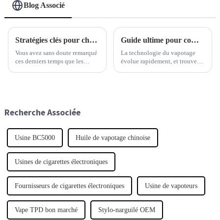
Blog Associé
Stratégies clés pour choisir la meilleure cigarette électronique jetable adaptée à vos besoins
Guide ultime pour comparer les meilleurs dispositifs jetables du marché
Vous avez sans doute remarqué
La technologie du vapotage
ces derniers temps que les
évolue rapidement, et trouver
cigarettes électroniques
le meilleur dispositif jetable est
jetables sont devenues très
devenu une priorité tant pour
populaires. Les études de
les passionnés que pour les
marché montrent que l'industrie
utilisateurs occasionnels.
du vapotage est en pleine
Recherche Associée
expansion.
Usine BC5000
Huile de vapotage chinoise
Usines de cigarettes électroniques
Fournisseurs de cigarettes électroniques
Usine de vapoteurs
Vape TPD bon marché
Stylo-narguilé OEM