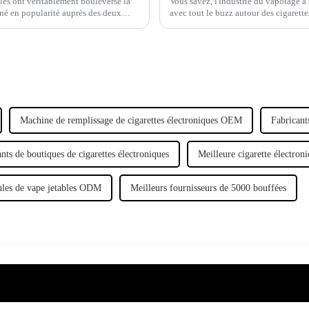
bles ont véritablement bouleversé la
Vous savez, l'industrie du vapotage 
gné en popularité auprès des deux
avec tout le buzz autour des cigarette
Machine de remplissage de cigarettes électroniques OEM
Fabricant
nts de boutiques de cigarettes électroniques
Meilleure cigarette électroni
les de vape jetables ODM
Meilleurs fournisseurs de 5000 bouffées