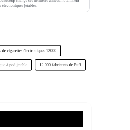
a beaucoup changé ces dernières années, notamment
s électroniques jetables.
s de cigarettes électroniques 12000
que à pod jetable
12 000 fabricants de Puff