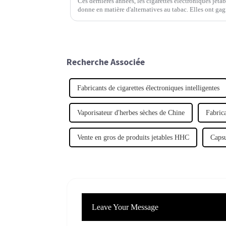
Ces dernières années, les cigarettes électroniques jeta
donne en matière d'alternatives au tabac. Elles ont ga
camps.
Recherche Associée
Fabricants de cigarettes électroniques intelligentes
Vaporisateur d'herbes sèches de Chine
Fabrica
Vente en gros de produits jetables HHC
Capsu
Leave Your Message