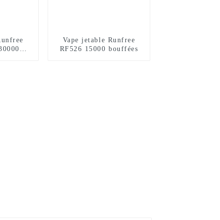
Runfree
Vape jetable Runfree
30000
RF526 15000 bouffées
s