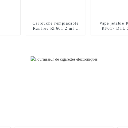
Cartouche remplaçable
Vape jetable 
Runfree RF661 2 ml +
RF017 DTL 
10 ml, certifiée TPD,
bouffée
12 000 bouffées