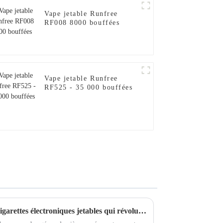
Vape jetable Runfree
RF008 8000 bouffées
Vape jetable Runfree
RF525 - 35 000 bouffées
Les 5 meilleures marques de cigarettes électroniques jetables qui révolutionnent l'industrie du vapotage aujourd'hui