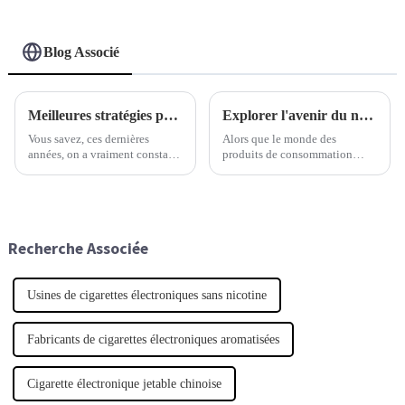
Blog Associé
Meilleures stratégies pour se procurer les meilleures cigarettes électroniques jetables au monde
Explorer l'avenir du narguilé électrique à la 138e Foire d'import-export de Chine 2025
Vous savez, ces dernières
Alors que le monde des
années, on a vraiment constaté
produits de consommation
une explosion de la demande
continue d'évoluer, la chicha
de cigarettes électroniques
électrique commence
jetables. Je veux dire, on
véritablement à faire sensation
prévoit que le marché mondial
en tant que tendance nouvelle
et passionnante dans le
Recherche Associée
domaine des loisirs et
Usines de cigarettes électroniques sans nicotine
Fabricants de cigarettes électroniques aromatisées
Cigarette électronique jetable chinoise