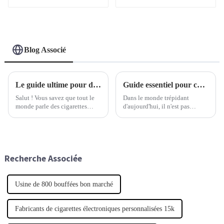
rechargeable de 1 ml en
promotion
Blog Associé
Le guide ultime pour découvrir les meilleures cigarettes électroniques pour les acheteurs du monde entier
Guide essentiel pour choisir le dispositif jetable adapté à vos besoins
Salut ! Vous savez que tout le
Dans le monde trépidant
monde parle des cigarettes
d'aujourd'hui, il n'est pas
électroniques en ce moment ?
surprenant que les dispositifs
Eh bien, il s'avère que le
jetables gagnent en popularité
marché mondial de ces produits
dans tous les secteurs d'activité.
est en pleine expansion.
Que vous soyez un
Recherche Associée
Usine de 800 bouffées bon marché
Fabricants de cigarettes électroniques personnalisées 15k