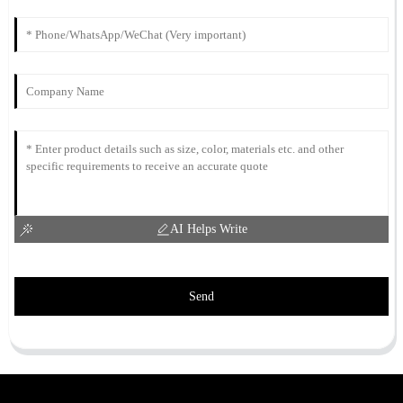
AI Helps Write
Send