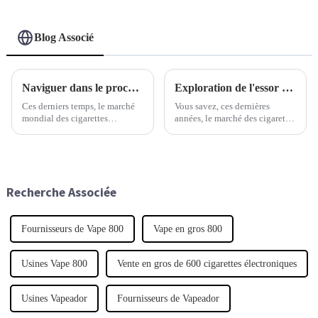
Blog Associé
Naviguer dans le processus de certification à l'exportation pour le meilleur de l'industrie de la cigarette électronique jetable
Exploration de l'essor des cigarettes électroniques jetables : tendances, avantages et témoignages d'utilisateurs
Ces derniers temps, le marché
Vous savez, ces dernières
mondial des cigarettes
années, le marché des cigarettes
électroniques jetables connaît
électroniques jetables a connu
une croissance fulgurante. Les
un véritable essor. Les
experts prévoient une
consommateurs modifient leurs
croissance annuelle d'environ
préférences et recherchent des
25 %.
options qui
Recherche Associée
Fournisseurs de Vape 800
Vape en gros 800
Usines Vape 800
Vente en gros de 600 cigarettes électroniques
Usines Vapeador
Fournisseurs de Vapeador