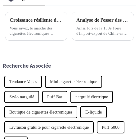
Croissance résiliente de la Chine sur le marché des cigarettes électroniques jetables malgré les défis posés par les droits de douane américains sur la Chine
Analyse de l'essor des cigarettes électroniques sans nicotine au Salon de l'import-export de Chine 2025
Vous savez, le marché des
Ainsi, lors de la 138e Foire
cigarettes électroniques
d'import-export de Chine en
jetables a fait preuve d'une
2025, une chose a vraiment
résilience remarquable,
marqué les esprits dans le
notamment face aux tensions
monde du vapotage : la montée
tarifaires persistantes entre les
en puissance rapide des
États-Unis et la Chine.
cigarettes électroniques sans
Recherche Associée
nicotine.
Tendance Vapes
Mini cigarette électronique
Stylo narguilé
Puff Bar
narguilé électrique
Boutique de cigarettes électroniques
E-liquide
Livraison gratuite pour cigarette électronique
Puff 5000