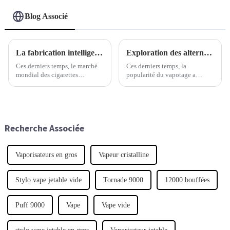
Blog Associé
La fabrication intelligente chinoise domine le marché mondial des meilleures cigarettes électroniques avec une assurance qualité.
Exploration des alternatives de vapotage en gros : analyse comparative des options populaires et des tendances du marché
Ces derniers temps, le marché
Ces derniers temps, la
mondial des cigarettes
popularité du vapotage a
électroniques a connu une
explosé, ouvrant un vaste
croissance rapide. Une des
marché pour les produits de
principales raisons ? De plus en
vapotage en gros. Cela a
plus de personnes recherchent
engendré une multitude de
des alternatives aux cigarettes
tendances différentes.
Recherche Associée
traditionnelles.
Vaporisateurs en gros
Vapeur cristalline
Stylo vape jetable vide
Tornade 9000
12000 bouffées
Puff 9000
Vape
Vape vide