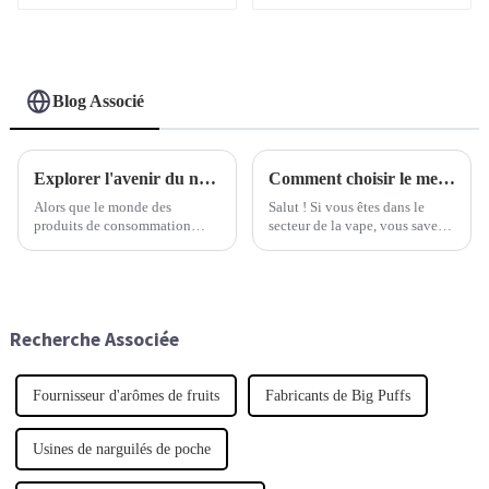
bouffées
12 000 bouffées
Blog Associé
Explorer l'avenir du narguilé électrique à la 138e Foire d'import-export de Chine 2025
Comment choisir le meilleur fournisseur de produits de vapotage en gros pour la croissance de votre entreprise
Alors que le monde des
Salut ! Si vous êtes dans le
produits de consommation
secteur de la vape, vous savez à
continue d'évoluer, la chicha
quelle vitesse les choses
électrique commence
évoluent. Choisir le bon
véritablement à faire sensation
fournisseur de produits de vape
en tant que tendance nouvelle
en gros peut vraiment faire la
et passionnante dans le
différence.
Recherche Associée
domaine des loisirs et
Fournisseur d'arômes de fruits
Fabricants de Big Puffs
Usines de narguilés de poche