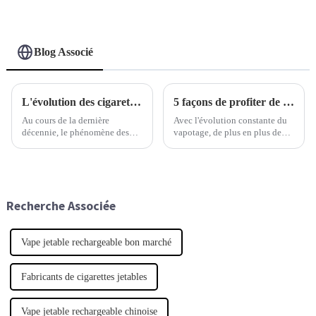
Blog Associé
L'évolution des cigarettes électroniques jetables
5 façons de profiter de la cigarette électronique sans nicotine pour un mode de vie plus sain
Au cours de la dernière
Avec l'évolution constante du
décennie, le phénomène des
vapotage, de plus en plus de
cigarettes électroniques
personnes recherchent des
jetables a radicalement
alternatives plus saines au
transformé le paysage de
tabac traditionnel. C'est
l'industrie du vapotage. Une
pourquoi on observe un
étude récente
Recherche Associée
Vape jetable rechargeable bon marché
Fabricants de cigarettes jetables
Vape jetable rechargeable chinoise