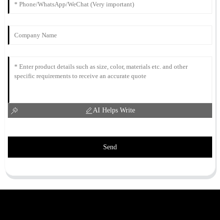
AI Helps Write
Send