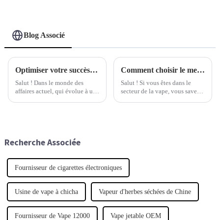
Blog Associé
Optimiser votre succès avec les dispositifs jetables : conseils essentiels pour les entreprises
Comment choisir le meilleur fournisseur de produits de vapotage en gros pour la croissance de votre entreprise
Salut ! Dans le monde des
Salut ! Si vous êtes dans le
affaires actuel, qui évolue à un
secteur de la vape, vous savez à
rythme effréné, il est crucial de
quelle vitesse les choses
tirer le meilleur parti des
évoluent. Choisir le bon
dispositifs jetables si vous
fournisseur de produits de vape
voulez garder une longueur
en gros peut vraiment faire la
d'avance.
différence.
Recherche Associée
Fournisseur de cigarettes électroniques
Usine de vape à chicha
Vapeur d'herbes séchées de Chine
Fournisseur de Vape 12000
Vape jetable OEM