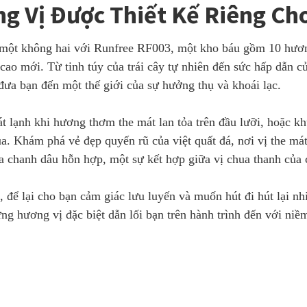
g Vị Được Thiết Kế Riêng Ch
 một không hai với Runfree RF003, một kho báu gồm 10 hương 
cao mới. Từ tinh túy của trái cây tự nhiên đến sức hấp dẫn 
ưa bạn đến một thế giới của sự hưởng thụ và khoái lạc.
 lạnh khi hương thơm the mát lan tỏa trên đầu lưỡi, hoặc kh
hua. Khám phá vẻ đẹp quyến rũ của việt quất đá, nơi vị the 
 chanh dâu hỗn hợp, một sự kết hợp giữa vị chua thanh của c
để lại cho bạn cảm giác lưu luyến và muốn hút đi hút lại nh
g hương vị đặc biệt dẫn lối bạn trên hành trình đến với niề