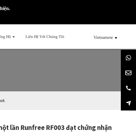
hiện.
Ủng Hộ
Liên Hệ Với Chúng Tôi
Vietnamese
hơi.
 một lần Runfree RF003 đạt chứng nhận
ng...
ng...