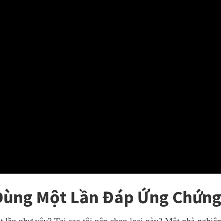
 Dùng Một Lần Đáp Ứng Chứng
t lần như vậy? Tại sao tôi nên chọn loại này? Một nhà nghi