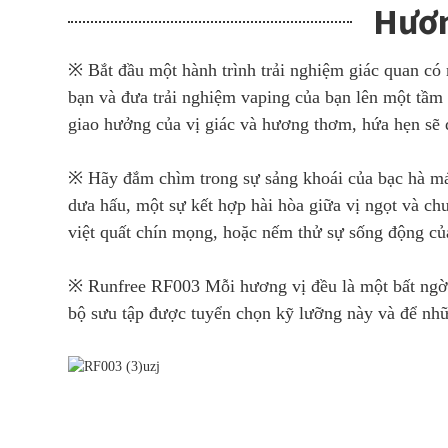
Hươn
※ Bắt đầu một hành trình trải nghiệm giác quan có
bạn và đưa trải nghiệm vaping của bạn lên một tầm 
giao hưởng của vị giác và hương thơm, hứa hẹn sẽ đ
※ Hãy đắm chìm trong sự sảng khoái của bạc hà mát
dưa hấu, một sự kết hợp hài hòa giữa vị ngọt và c
việt quất chín mọng, hoặc nếm thử sự sống động của
※ Runfree RF003 Mỗi hương vị đều là một bất ngờ, 
bộ sưu tập được tuyển chọn kỹ lưỡng này và để nhữn