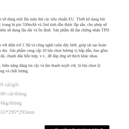
n tử dùng một lần tuân thủ các tiêu chuẩn EU. Thiết kế dạng bút
c trang bị pin 550mAh và 2ml tinh dầu được lắp sẵn, cho phép sử
hiệm sử dụng lâu dài và ổn định. Sản phẩm đã đạt chứng nhận TPD
với điện trở 1.3Ω và công nghệ cuộn dây lưới, giúp tái tạo hoàn
êm dịu. Sản phẩm cung cấp 10 lựa chọn hương vị hấp dẫn, bao gồm
 đá, chanh dâu hỗn hợp, v.v., để đáp ứng sở thích khác nhau.
 hiệu năng đáng tin cậy và âm thanh tuyệt vời, là lựa chọn lý
ng và chất lượng.
40 cái/gói
400 cái/thùng
16kg/thùng
555*295*293mm