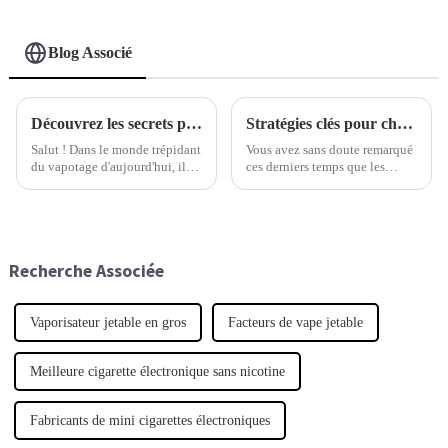
Blog Associé
Découvrez les secrets pour trouver le vaporisateur personnalisé parfait
Stratégies clés pour choisir la meilleure cigarette électronique jetable adaptée à vos besoins
Salut ! Dans le monde trépidant
Vous avez sans doute remarqué
du vapotage d'aujourd'hui, il
ces derniers temps que les
est clair que de plus en plus de
cigarettes électroniques
personnes recherchent des
jetables sont devenues très
produits haut de gamme et
populaires. Les études de
adaptés à leurs besoins. C'est
marché montrent que l'industrie
pourquoi trouver
du vapotage est en pleine
Recherche Associée
expansion.
Vaporisateur jetable en gros
Facteurs de vape jetable
Meilleure cigarette électronique sans nicotine
Fabricants de mini cigarettes électroniques